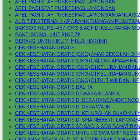
APEL PAGI STAF PUSKESMAS LAMONGAN
APEL PAGI STAF PUSKESMAS LAMONGAN
APEL PAGI STAF PUSKESMAS LAMONGAN JANUARI 
AUDIT EKSTERNAL LAPORAN KEUANGAN PUSKESM
BAKSOS HJL KE-457, CKG & ACF DI KELURAHAN S
BAKTI SOSIAL HUT RI KE 79
BERAKSI UNTUK IKLIM, MULAI HARI INI !
CEK KESEHATAN GRATIS
CEK KESEHATAN GRATIS (CKG) ANAK SEKOLAH DI 
CEK KESEHATAN GRATIS (CKG) CALON JAMAAH HAJI
CEK KESEHATAN GRATIS (CKG) DI KELURAHAN B
CEK KESEHATAN GRATIS (CKG) DI KELURAHAN SU
CEK KESEHATAN GRATIS (CKG) DI TK IT WILDANI,
CEK KESEHATAN GRATIS BALITA
CEK KESEHATAN GRATIS DEWASA & LANSIA
CEK KESEHATAN GRATIS DI DESA RANCANGKENC
CEK KESEHATAN GRATIS DI DESA WAJIK
CEK KESEHATAN GRATIS DI KELURAHAN SUKOMUL
CEK KESEHATAN GRATIS DI SMA NEGERI 1 LAMONG
CEK KESEHATAN GRATIS SD SACI & SDS BANAT BAN
CEK KESEHATAN GRATIS UNTUK SISWA SMP NEGER
CKG ANAK SEKOLAH DI SD NEGERI 1 RANCANGKEN