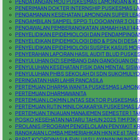
PENDATANGAN MOU PUSKESMAS LAMONGAN & KLIN
PENERIMAAN DOKTER INTERNSHIP PUSKESMAS 
PENGAMANAN KESEHATAN LAMONGAN SUPER LEAG
PENGAMBILAN SAMPEL SPPG TLOGOANYAR 3 OLE
PENGAWALAN PEMBERANGKATAN JAMAAH HAJI 144
PENYELIDIKAN EPIDEMIOLOGI DAN PENDAMPINGAN
PENYELIDIKAN EPIDEMIOLOGI DBD & PSN DI DESA
PENYELIDIKAN EPIDEMIOLOGI SUSPEK KASUS MOR
PENYERAHAN LAPORAN HASIL AUDIT BLUD PUSKE
PENYULUHAN GIZI SEIMBANG DAN GANGGUAN GIZI (
PENYULUHAN KESEHATAN FISIK DAN MENTAL SISW
PENYULUHAN PHBS SEKOLAH DI SDN SUKOMULYO
PERINGATAN HARI LAHIR PANCASILA
PERTEMUAN DHARMA WANITA PUSKESMAS LAMON
PERTEMUAN DHARMAWANITA
PERTEMUAN LOKMIN LINTAS SEKTOR PUSKESMAS
PERTEMUAN RUTIN MINILOKAKARYA PUSKESMAS L
PERTEMUAN TINJAUAN MANAJEMEN SEMESTER 1 TA
POSKO KESEHATAN NATARU TAHUN 2025 TIM P3
PROLANIS (PROGRAM PENGELOLAAN PENYAKIT K
RANGKAIAN LOMBA MEMERIAHKAN HKN KE 61 TAHU
RAPAT KOORDINASI & EVALUASI LAYANAN IMUNISAS