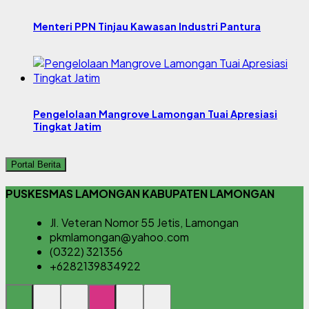
Menteri PPN Tinjau Kawasan Industri Pantura
Pengelolaan Mangrove Lamongan Tuai Apresiasi
Tingkat Jatim
Portal Berita
PUSKESMAS LAMONGAN KABUPATEN LAMONGAN
Jl. Veteran Nomor 55 Jetis, Lamongan
pkmlamongan@yahoo.com
(0322) 321356
+6282139834922