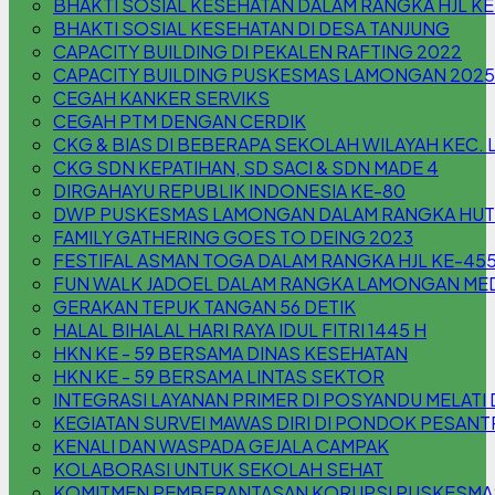
BHAKTI SOSIAL KESEHATAN DALAM RANGKA HJL K
BHAKTI SOSIAL KESEHATAN DI DESA TANJUNG
CAPACITY BUILDING DI PEKALEN RAFTING 2022
CAPACITY BUILDING PUSKESMAS LAMONGAN 2025
CEGAH KANKER SERVIKS
CEGAH PTM DENGAN CERDIK
CKG & BIAS DI BEBERAPA SEKOLAH WILAYAH KEC
CKG SDN KEPATIHAN, SD SACI & SDN MADE 4
DIRGAHAYU REPUBLIK INDONESIA KE-80
DWP PUSKESMAS LAMONGAN DALAM RANGKA HUT 
FAMILY GATHERING GOES TO DEING 2023
FESTIFAL ASMAN TOGA DALAM RANGKA HJL KE-45
FUN WALK JADOEL DALAM RANGKA LAMONGAN MED
GERAKAN TEPUK TANGAN 56 DETIK
HALAL BIHALAL HARI RAYA IDUL FITRI 1445 H
HKN KE - 59 BERSAMA DINAS KESEHATAN
HKN KE - 59 BERSAMA LINTAS SEKTOR
INTEGRASI LAYANAN PRIMER DI POSYANDU MELA
KEGIATAN SURVEI MAWAS DIRI DI PONDOK PESAN
KENALI DAN WASPADA GEJALA CAMPAK
KOLABORASI UNTUK SEKOLAH SEHAT
KOMITMEN PEMBERANTASAN KORUPSI PUSKESM