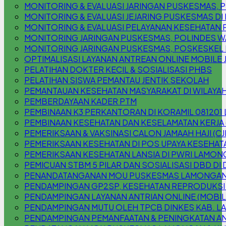
MONITORING & EVALUASI JARINGAN PUSKESMAS
MONITORING & EVALUASI JEJARING PUSKESMAS DI
MONITORING & EVALUASI PELAYANAN KESEHATAN 
MONITORING JARINGAN PUSKESMAS, POLINDES W
MONITORING JARINGAN PUSKESMAS, POSKESKEL
OPTIMALISASI LAYANAN ANTREAN ONLINE MOBILE 
PELATIHAN DOKTER KECIL & SOSIALISASI PHBS
PELATIHAN SISWA PEMANTAU JENTIK SEKOLAH
PEMANTAUAN KESEHATAN MASYARAKAT DI WILAYAH
PEMBERDAYAAN KADER PTM
PEMBINAAN K3 PERKANTORAN DI KORAMIL 08120
PEMBINAAN KESEHATAN DAN KESELAMATAN KERJA 
PEMERIKSAAN & VAKSINASI CALON JAMAAH HAJI (CJ
PEMERIKSAAN KESEHATAN DI POS UPAYA KESEHATA
PEMERIKSAAN KESEHATAN LANSIA DI PWRI LAMO
PEMICUAN STBM 5 PILAR DAN SOSIALISASI DBD DI
PENANDATANGANAN MOU PUSKESMAS LAMONGAN 
PENDAMPINGAN GP2SP, KESEHATAN REPRODUKSI
PENDAMPINGAN LAYANAN ANTRIAN ONLINE (MOBILE
PENDAMPINGAN MUTU OLEH TPCB DINKES KAB. 
PENDAMPINGAN PEMANFAATAN & PENINGKATAN AN