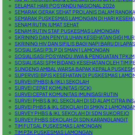
SELAMAT HARI POSYANDU NASIONAL 2026
SEMARAK GERAK SEHAT PROLANIS DALAM RANGKA
SEMARAK PUSKESMAS LAMONGAN DI HARI KESEHA
SENAM RUTIN JUMAT SEHAT
SENAM RUTIN STAF PUSKESMAS LAMONGAN
SKRINING DAN PENYULUHAN KESEHATAN GIGI MURI
SKRINING HIV DAN SIFILIS BAGI NAPI BARU DI LAPA
SOSIALISASI P3LP DI SMAN 1 LAMONGAN
SOSIALISASI POSYANDU JIWA & PENGUATAN TPKJM
SOSIALISASI SPM BIDANG KESEHATAN OLEH TIM P
SUNGENG AMBAL WARSA BAPAK KEPALA PUSKES
SUPERVISI BPJS KESEHATAN DI PUSKESMAS LAM
SURVEI (PHBS) & (IKL) SEKOLAH
SURVEI CEPAT KOMUNITAS (SCK)
SURVEI CEPAT KOMUNITAS IMUNISASI RUTIN
SURVEI PHBS & IKL SEKOLAH DI SD ALAM CITRA INS
SURVEI PHBS & IKL SEKOLAH DI SMKN 2 LAMONGA
SURVEY PHBS & IKL SEKOLAH DI SDN SUKOREJO
SURVEY PHBS SEKOLAH DI SDN KARANGLANGIT
TIM FUTSAL PUSKESMAS LAMONGAN
TIM P3K PUSKESMAS LAMONGAN