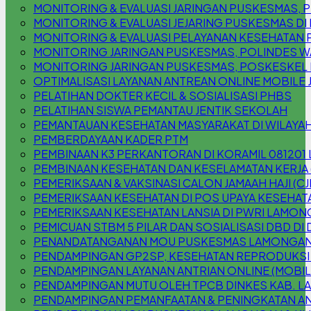
MONITORING & EVALUASI JARINGAN PUSKESMAS
MONITORING & EVALUASI JEJARING PUSKESMAS DI
MONITORING & EVALUASI PELAYANAN KESEHATAN 
MONITORING JARINGAN PUSKESMAS, POLINDES W
MONITORING JARINGAN PUSKESMAS, POSKESKEL
OPTIMALISASI LAYANAN ANTREAN ONLINE MOBILE 
PELATIHAN DOKTER KECIL & SOSIALISASI PHBS
PELATIHAN SISWA PEMANTAU JENTIK SEKOLAH
PEMANTAUAN KESEHATAN MASYARAKAT DI WILAYAH
PEMBERDAYAAN KADER PTM
PEMBINAAN K3 PERKANTORAN DI KORAMIL 08120
PEMBINAAN KESEHATAN DAN KESELAMATAN KERJA 
PEMERIKSAAN & VAKSINASI CALON JAMAAH HAJI (CJ
PEMERIKSAAN KESEHATAN DI POS UPAYA KESEHATA
PEMERIKSAAN KESEHATAN LANSIA DI PWRI LAMO
PEMICUAN STBM 5 PILAR DAN SOSIALISASI DBD DI
PENANDATANGANAN MOU PUSKESMAS LAMONGAN 
PENDAMPINGAN GP2SP, KESEHATAN REPRODUKSI
PENDAMPINGAN LAYANAN ANTRIAN ONLINE (MOBILE
PENDAMPINGAN MUTU OLEH TPCB DINKES KAB. 
PENDAMPINGAN PEMANFAATAN & PENINGKATAN AN