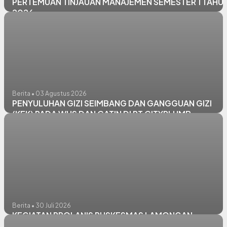
PERTEMUAN TINJAUAN MANAJEMEN SEMESTER 1 TAHU
2026
Berita • 03 Agustus 2026
PENYULUHAN GIZI SEIMBANG DAN GANGGUAN GIZI
(KEK) PADA WUS DAN CATIN DI PT CITYPLUMB
Berita • 30 Juli 2026
KEGIATAN PROLANIS PUSKESMAS LAMONGAN