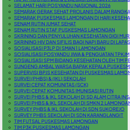
SELAMAT HARI POSYANDU NASIONAL 2026
SEMARAK GERAK SEHAT PROLANIS DALAM RANGKA
SEMARAK PUSKESMAS LAMONGAN DI HARI KESEHA
SENAM RUTIN JUMAT SEHAT
SENAM RUTIN STAF PUSKESMAS LAMONGAN
SKRINING DAN PENYULUHAN KESEHATAN GIGI MURI
SKRINING HIV DAN SIFILIS BAGI NAPI BARU DI LAPA
SOSIALISASI P3LP DI SMAN 1 LAMONGAN
SOSIALISASI POSYANDU JIWA & PENGUATAN TPKJM
SOSIALISASI SPM BIDANG KESEHATAN OLEH TIM P
SUNGENG AMBAL WARSA BAPAK KEPALA PUSKES
SUPERVISI BPJS KESEHATAN DI PUSKESMAS LAM
SURVEI (PHBS) & (IKL) SEKOLAH
SURVEI CEPAT KOMUNITAS (SCK)
SURVEI CEPAT KOMUNITAS IMUNISASI RUTIN
SURVEI PHBS & IKL SEKOLAH DI SD ALAM CITRA INS
SURVEI PHBS & IKL SEKOLAH DI SMKN 2 LAMONGA
SURVEY PHBS & IKL SEKOLAH DI SDN SUKOREJO
SURVEY PHBS SEKOLAH DI SDN KARANGLANGIT
TIM FUTSAL PUSKESMAS LAMONGAN
TIM P3K PUSKESMAS LAMONGAN