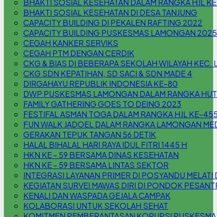
BHAKTI SOSIAL KESEHATAN DALAM RANGKA HJL K
BHAKTI SOSIAL KESEHATAN DI DESA TANJUNG
CAPACITY BUILDING DI PEKALEN RAFTING 2022
CAPACITY BUILDING PUSKESMAS LAMONGAN 2025
CEGAH KANKER SERVIKS
CEGAH PTM DENGAN CERDIK
CKG & BIAS DI BEBERAPA SEKOLAH WILAYAH KEC
CKG SDN KEPATIHAN, SD SACI & SDN MADE 4
DIRGAHAYU REPUBLIK INDONESIA KE-80
DWP PUSKESMAS LAMONGAN DALAM RANGKA HUT 
FAMILY GATHERING GOES TO DEING 2023
FESTIFAL ASMAN TOGA DALAM RANGKA HJL KE-45
FUN WALK JADOEL DALAM RANGKA LAMONGAN MED
GERAKAN TEPUK TANGAN 56 DETIK
HALAL BIHALAL HARI RAYA IDUL FITRI 1445 H
HKN KE - 59 BERSAMA DINAS KESEHATAN
HKN KE - 59 BERSAMA LINTAS SEKTOR
INTEGRASI LAYANAN PRIMER DI POSYANDU MELA
KEGIATAN SURVEI MAWAS DIRI DI PONDOK PESAN
KENALI DAN WASPADA GEJALA CAMPAK
KOLABORASI UNTUK SEKOLAH SEHAT
KOMITMEN PEMBERANTASAN KORUPSI PUSKESM