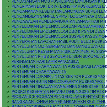
PENDATANGAN MOU PUSKESMAS LAMONGAN & KLIN
PENERIMAAN DOKTER INTERNSHIP PUSKESMAS 
PENGAMANAN KESEHATAN LAMONGAN SUPER LEAG
PENGAMBILAN SAMPEL SPPG TLOGOANYAR 3 OLE
PENGAWALAN PEMBERANGKATAN JAMAAH HAJI 144
PENYELIDIKAN EPIDEMIOLOGI DAN PENDAMPINGAN
PENYELIDIKAN EPIDEMIOLOGI DBD & PSN DI DESA
PENYELIDIKAN EPIDEMIOLOGI SUSPEK KASUS MOR
PENYERAHAN LAPORAN HASIL AUDIT BLUD PUSKE
PENYULUHAN GIZI SEIMBANG DAN GANGGUAN GIZI (
PENYULUHAN KESEHATAN FISIK DAN MENTAL SISW
PENYULUHAN PHBS SEKOLAH DI SDN SUKOMULYO
PERINGATAN HARI LAHIR PANCASILA
PERTEMUAN DHARMA WANITA PUSKESMAS LAMON
PERTEMUAN DHARMAWANITA
PERTEMUAN LOKMIN LINTAS SEKTOR PUSKESMAS
PERTEMUAN RUTIN MINILOKAKARYA PUSKESMAS L
PERTEMUAN TINJAUAN MANAJEMEN SEMESTER 1 TA
POSKO KESEHATAN NATARU TAHUN 2025 TIM P3
PROLANIS (PROGRAM PENGELOLAAN PENYAKIT K
RANGKAIAN LOMBA MEMERIAHKAN HKN KE 61 TAHU
RAPAT KOORDINASI & EVALUASI LAYANAN IMUNISAS