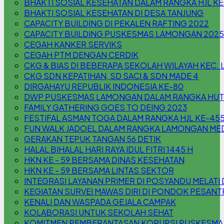
BHAKTI SOSIAL KESEHATAN DALAM RANGKA HJL K
BHAKTI SOSIAL KESEHATAN DI DESA TANJUNG
CAPACITY BUILDING DI PEKALEN RAFTING 2022
CAPACITY BUILDING PUSKESMAS LAMONGAN 2025
CEGAH KANKER SERVIKS
CEGAH PTM DENGAN CERDIK
CKG & BIAS DI BEBERAPA SEKOLAH WILAYAH KEC
CKG SDN KEPATIHAN, SD SACI & SDN MADE 4
DIRGAHAYU REPUBLIK INDONESIA KE-80
DWP PUSKESMAS LAMONGAN DALAM RANGKA HUT 
FAMILY GATHERING GOES TO DEING 2023
FESTIFAL ASMAN TOGA DALAM RANGKA HJL KE-45
FUN WALK JADOEL DALAM RANGKA LAMONGAN MED
GERAKAN TEPUK TANGAN 56 DETIK
HALAL BIHALAL HARI RAYA IDUL FITRI 1445 H
HKN KE - 59 BERSAMA DINAS KESEHATAN
HKN KE - 59 BERSAMA LINTAS SEKTOR
INTEGRASI LAYANAN PRIMER DI POSYANDU MELA
KEGIATAN SURVEI MAWAS DIRI DI PONDOK PESAN
KENALI DAN WASPADA GEJALA CAMPAK
KOLABORASI UNTUK SEKOLAH SEHAT
KOMITMEN PEMBERANTASAN KORUPSI PUSKESM