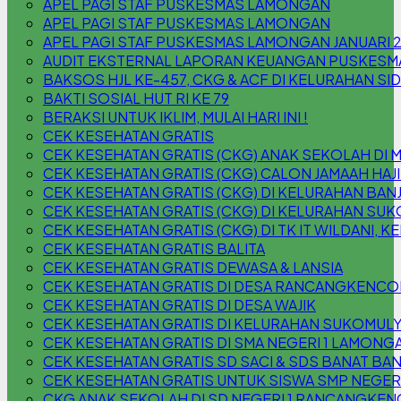
APEL PAGI STAF PUSKESMAS LAMONGAN
APEL PAGI STAF PUSKESMAS LAMONGAN
APEL PAGI STAF PUSKESMAS LAMONGAN JANUARI 
AUDIT EKSTERNAL LAPORAN KEUANGAN PUSKESM
BAKSOS HJL KE-457, CKG & ACF DI KELURAHAN S
BAKTI SOSIAL HUT RI KE 79
BERAKSI UNTUK IKLIM, MULAI HARI INI !
CEK KESEHATAN GRATIS
CEK KESEHATAN GRATIS (CKG) ANAK SEKOLAH DI 
CEK KESEHATAN GRATIS (CKG) CALON JAMAAH HAJI
CEK KESEHATAN GRATIS (CKG) DI KELURAHAN B
CEK KESEHATAN GRATIS (CKG) DI KELURAHAN SU
CEK KESEHATAN GRATIS (CKG) DI TK IT WILDANI,
CEK KESEHATAN GRATIS BALITA
CEK KESEHATAN GRATIS DEWASA & LANSIA
CEK KESEHATAN GRATIS DI DESA RANCANGKENC
CEK KESEHATAN GRATIS DI DESA WAJIK
CEK KESEHATAN GRATIS DI KELURAHAN SUKOMUL
CEK KESEHATAN GRATIS DI SMA NEGERI 1 LAMONG
CEK KESEHATAN GRATIS SD SACI & SDS BANAT BAN
CEK KESEHATAN GRATIS UNTUK SISWA SMP NEGER
CKG ANAK SEKOLAH DI SD NEGERI 1 RANCANGKEN