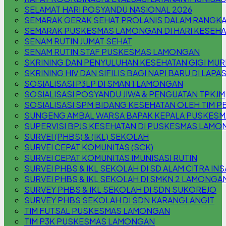
SELAMAT HARI POSYANDU NASIONAL 2026
SEMARAK GERAK SEHAT PROLANIS DALAM RANGKA
SEMARAK PUSKESMAS LAMONGAN DI HARI KESEHA
SENAM RUTIN JUMAT SEHAT
SENAM RUTIN STAF PUSKESMAS LAMONGAN
SKRINING DAN PENYULUHAN KESEHATAN GIGI MURI
SKRINING HIV DAN SIFILIS BAGI NAPI BARU DI LAPA
SOSIALISASI P3LP DI SMAN 1 LAMONGAN
SOSIALISASI POSYANDU JIWA & PENGUATAN TPKJM
SOSIALISASI SPM BIDANG KESEHATAN OLEH TIM P
SUNGENG AMBAL WARSA BAPAK KEPALA PUSKES
SUPERVISI BPJS KESEHATAN DI PUSKESMAS LAM
SURVEI (PHBS) & (IKL) SEKOLAH
SURVEI CEPAT KOMUNITAS (SCK)
SURVEI CEPAT KOMUNITAS IMUNISASI RUTIN
SURVEI PHBS & IKL SEKOLAH DI SD ALAM CITRA INS
SURVEI PHBS & IKL SEKOLAH DI SMKN 2 LAMONGA
SURVEY PHBS & IKL SEKOLAH DI SDN SUKOREJO
SURVEY PHBS SEKOLAH DI SDN KARANGLANGIT
TIM FUTSAL PUSKESMAS LAMONGAN
TIM P3K PUSKESMAS LAMONGAN