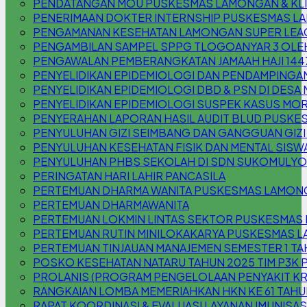
PENDATANGAN MOU PUSKESMAS LAMONGAN & KLIN
PENERIMAAN DOKTER INTERNSHIP PUSKESMAS 
PENGAMANAN KESEHATAN LAMONGAN SUPER LEAG
PENGAMBILAN SAMPEL SPPG TLOGOANYAR 3 OLE
PENGAWALAN PEMBERANGKATAN JAMAAH HAJI 144
PENYELIDIKAN EPIDEMIOLOGI DAN PENDAMPINGAN
PENYELIDIKAN EPIDEMIOLOGI DBD & PSN DI DESA
PENYELIDIKAN EPIDEMIOLOGI SUSPEK KASUS MOR
PENYERAHAN LAPORAN HASIL AUDIT BLUD PUSKE
PENYULUHAN GIZI SEIMBANG DAN GANGGUAN GIZI (
PENYULUHAN KESEHATAN FISIK DAN MENTAL SISW
PENYULUHAN PHBS SEKOLAH DI SDN SUKOMULYO
PERINGATAN HARI LAHIR PANCASILA
PERTEMUAN DHARMA WANITA PUSKESMAS LAMON
PERTEMUAN DHARMAWANITA
PERTEMUAN LOKMIN LINTAS SEKTOR PUSKESMAS
PERTEMUAN RUTIN MINILOKAKARYA PUSKESMAS L
PERTEMUAN TINJAUAN MANAJEMEN SEMESTER 1 TA
POSKO KESEHATAN NATARU TAHUN 2025 TIM P3
PROLANIS (PROGRAM PENGELOLAAN PENYAKIT K
RANGKAIAN LOMBA MEMERIAHKAN HKN KE 61 TAHU
RAPAT KOORDINASI & EVALUASI LAYANAN IMUNISAS