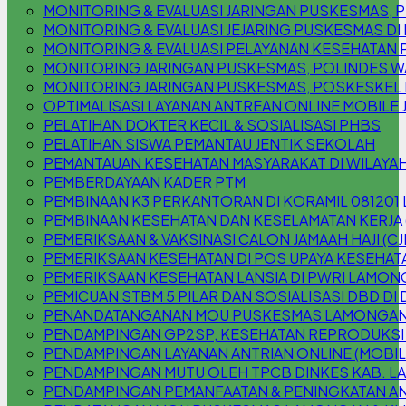
MONITORING & EVALUASI JARINGAN PUSKESMAS
MONITORING & EVALUASI JEJARING PUSKESMAS DI
MONITORING & EVALUASI PELAYANAN KESEHATAN 
MONITORING JARINGAN PUSKESMAS, POLINDES W
MONITORING JARINGAN PUSKESMAS, POSKESKEL
OPTIMALISASI LAYANAN ANTREAN ONLINE MOBILE 
PELATIHAN DOKTER KECIL & SOSIALISASI PHBS
PELATIHAN SISWA PEMANTAU JENTIK SEKOLAH
PEMANTAUAN KESEHATAN MASYARAKAT DI WILAYAH
PEMBERDAYAAN KADER PTM
PEMBINAAN K3 PERKANTORAN DI KORAMIL 08120
PEMBINAAN KESEHATAN DAN KESELAMATAN KERJA 
PEMERIKSAAN & VAKSINASI CALON JAMAAH HAJI (CJ
PEMERIKSAAN KESEHATAN DI POS UPAYA KESEHATA
PEMERIKSAAN KESEHATAN LANSIA DI PWRI LAMO
PEMICUAN STBM 5 PILAR DAN SOSIALISASI DBD DI
PENANDATANGANAN MOU PUSKESMAS LAMONGAN 
PENDAMPINGAN GP2SP, KESEHATAN REPRODUKSI
PENDAMPINGAN LAYANAN ANTRIAN ONLINE (MOBILE
PENDAMPINGAN MUTU OLEH TPCB DINKES KAB. 
PENDAMPINGAN PEMANFAATAN & PENINGKATAN AN