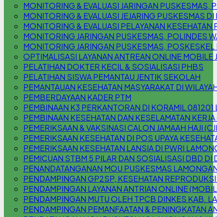
MONITORING & EVALUASI JARINGAN PUSKESMAS
MONITORING & EVALUASI JEJARING PUSKESMAS DI
MONITORING & EVALUASI PELAYANAN KESEHATAN 
MONITORING JARINGAN PUSKESMAS, POLINDES W
MONITORING JARINGAN PUSKESMAS, POSKESKEL
OPTIMALISASI LAYANAN ANTREAN ONLINE MOBILE 
PELATIHAN DOKTER KECIL & SOSIALISASI PHBS
PELATIHAN SISWA PEMANTAU JENTIK SEKOLAH
PEMANTAUAN KESEHATAN MASYARAKAT DI WILAYAH
PEMBERDAYAAN KADER PTM
PEMBINAAN K3 PERKANTORAN DI KORAMIL 08120
PEMBINAAN KESEHATAN DAN KESELAMATAN KERJA 
PEMERIKSAAN & VAKSINASI CALON JAMAAH HAJI (CJ
PEMERIKSAAN KESEHATAN DI POS UPAYA KESEHATA
PEMERIKSAAN KESEHATAN LANSIA DI PWRI LAMO
PEMICUAN STBM 5 PILAR DAN SOSIALISASI DBD DI
PENANDATANGANAN MOU PUSKESMAS LAMONGAN 
PENDAMPINGAN GP2SP, KESEHATAN REPRODUKSI
PENDAMPINGAN LAYANAN ANTRIAN ONLINE (MOBILE
PENDAMPINGAN MUTU OLEH TPCB DINKES KAB. 
PENDAMPINGAN PEMANFAATAN & PENINGKATAN AN