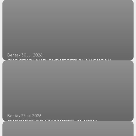
KEGIATAN PROLANIS PUSKESMAS LAMONGAN
Berita • 30 Juli 2026
CKG SEKOLAH DI SMP NEGERI 2 LAMONGAN
Berita • 27 Juli 2026
CKG DI PONDOK PESANTREN AL MIZAN