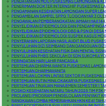
PENDATANGAN MOU PUSKESMAS LAMONGAN & KLIN
PENERIMAAN DOKTER INTERNSHIP PUSKESMAS 
PENGAMANAN KESEHATAN LAMONGAN SUPER LEAG
PENGAMBILAN SAMPEL SPPG TLOGOANYAR 3 OLE
PENGAWALAN PEMBERANGKATAN JAMAAH HAJI 144
PENYELIDIKAN EPIDEMIOLOGI DAN PENDAMPINGAN
PENYELIDIKAN EPIDEMIOLOGI DBD & PSN DI DESA
PENYELIDIKAN EPIDEMIOLOGI SUSPEK KASUS MOR
PENYERAHAN LAPORAN HASIL AUDIT BLUD PUSKE
PENYULUHAN GIZI SEIMBANG DAN GANGGUAN GIZI (
PENYULUHAN KESEHATAN FISIK DAN MENTAL SISW
PENYULUHAN PHBS SEKOLAH DI SDN SUKOMULYO
PERINGATAN HARI LAHIR PANCASILA
PERTEMUAN DHARMA WANITA PUSKESMAS LAMON
PERTEMUAN DHARMAWANITA
PERTEMUAN LOKMIN LINTAS SEKTOR PUSKESMAS
PERTEMUAN RUTIN MINILOKAKARYA PUSKESMAS L
PERTEMUAN TINJAUAN MANAJEMEN SEMESTER 1 TA
POSKO KESEHATAN NATARU TAHUN 2025 TIM P3
PROLANIS (PROGRAM PENGELOLAAN PENYAKIT K
RANGKAIAN LOMBA MEMERIAHKAN HKN KE 61 TAHU
RAPAT KOORDINASI & EVALUASI LAYANAN IMUNISAS