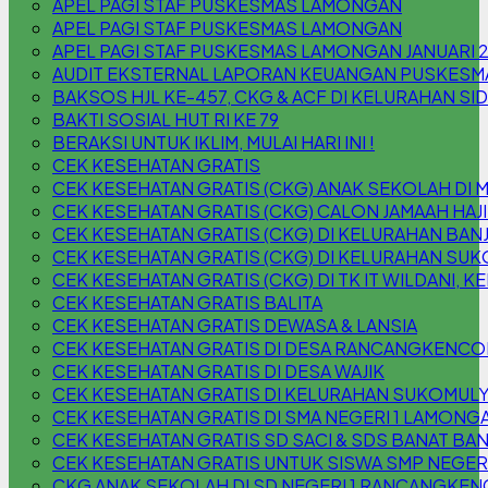
APEL PAGI STAF PUSKESMAS LAMONGAN
APEL PAGI STAF PUSKESMAS LAMONGAN
APEL PAGI STAF PUSKESMAS LAMONGAN JANUARI 
AUDIT EKSTERNAL LAPORAN KEUANGAN PUSKESM
BAKSOS HJL KE-457, CKG & ACF DI KELURAHAN S
BAKTI SOSIAL HUT RI KE 79
BERAKSI UNTUK IKLIM, MULAI HARI INI !
CEK KESEHATAN GRATIS
CEK KESEHATAN GRATIS (CKG) ANAK SEKOLAH DI 
CEK KESEHATAN GRATIS (CKG) CALON JAMAAH HAJI
CEK KESEHATAN GRATIS (CKG) DI KELURAHAN B
CEK KESEHATAN GRATIS (CKG) DI KELURAHAN SU
CEK KESEHATAN GRATIS (CKG) DI TK IT WILDANI,
CEK KESEHATAN GRATIS BALITA
CEK KESEHATAN GRATIS DEWASA & LANSIA
CEK KESEHATAN GRATIS DI DESA RANCANGKENC
CEK KESEHATAN GRATIS DI DESA WAJIK
CEK KESEHATAN GRATIS DI KELURAHAN SUKOMUL
CEK KESEHATAN GRATIS DI SMA NEGERI 1 LAMONG
CEK KESEHATAN GRATIS SD SACI & SDS BANAT BAN
CEK KESEHATAN GRATIS UNTUK SISWA SMP NEGER
CKG ANAK SEKOLAH DI SD NEGERI 1 RANCANGKEN