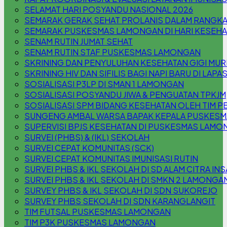
SELAMAT HARI POSYANDU NASIONAL 2026
SEMARAK GERAK SEHAT PROLANIS DALAM RANGKA
SEMARAK PUSKESMAS LAMONGAN DI HARI KESEHA
SENAM RUTIN JUMAT SEHAT
SENAM RUTIN STAF PUSKESMAS LAMONGAN
SKRINING DAN PENYULUHAN KESEHATAN GIGI MURI
SKRINING HIV DAN SIFILIS BAGI NAPI BARU DI LAPA
SOSIALISASI P3LP DI SMAN 1 LAMONGAN
SOSIALISASI POSYANDU JIWA & PENGUATAN TPKJM
SOSIALISASI SPM BIDANG KESEHATAN OLEH TIM P
SUNGENG AMBAL WARSA BAPAK KEPALA PUSKES
SUPERVISI BPJS KESEHATAN DI PUSKESMAS LAM
SURVEI (PHBS) & (IKL) SEKOLAH
SURVEI CEPAT KOMUNITAS (SCK)
SURVEI CEPAT KOMUNITAS IMUNISASI RUTIN
SURVEI PHBS & IKL SEKOLAH DI SD ALAM CITRA INS
SURVEI PHBS & IKL SEKOLAH DI SMKN 2 LAMONGA
SURVEY PHBS & IKL SEKOLAH DI SDN SUKOREJO
SURVEY PHBS SEKOLAH DI SDN KARANGLANGIT
TIM FUTSAL PUSKESMAS LAMONGAN
TIM P3K PUSKESMAS LAMONGAN