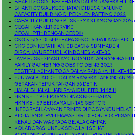
BHAKTI SOSIAL KESEHATAN DALAM RANGKA HJL K
BHAKTI SOSIAL KESEHATAN DI DESA TANJUNG
CAPACITY BUILDING DI PEKALEN RAFTING 2022
CAPACITY BUILDING PUSKESMAS LAMONGAN 2025
CEGAH KANKER SERVIKS
CEGAH PTM DENGAN CERDIK
CKG & BIAS DI BEBERAPA SEKOLAH WILAYAH KEC
CKG SDN KEPATIHAN, SD SACI & SDN MADE 4
DIRGAHAYU REPUBLIK INDONESIA KE-80
DWP PUSKESMAS LAMONGAN DALAM RANGKA HUT 
FAMILY GATHERING GOES TO DEING 2023
FESTIFAL ASMAN TOGA DALAM RANGKA HJL KE-45
FUN WALK JADOEL DALAM RANGKA LAMONGAN MED
GERAKAN TEPUK TANGAN 56 DETIK
HALAL BIHALAL HARI RAYA IDUL FITRI 1445 H
HKN KE - 59 BERSAMA DINAS KESEHATAN
HKN KE - 59 BERSAMA LINTAS SEKTOR
INTEGRASI LAYANAN PRIMER DI POSYANDU MELA
KEGIATAN SURVEI MAWAS DIRI DI PONDOK PESAN
KENALI DAN WASPADA GEJALA CAMPAK
KOLABORASI UNTUK SEKOLAH SEHAT
KOMITMEN PEMBERANTASAN KORUPSI PUSKESM