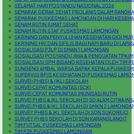
SELAMAT HARI POSYANDU NASIONAL 2026
SEMARAK GERAK SEHAT PROLANIS DALAM RANGKA
SEMARAK PUSKESMAS LAMONGAN DI HARI KESEHA
SENAM RUTIN JUMAT SEHAT
SENAM RUTIN STAF PUSKESMAS LAMONGAN
SKRINING DAN PENYULUHAN KESEHATAN GIGI MURI
SKRINING HIV DAN SIFILIS BAGI NAPI BARU DI LAPA
SOSIALISASI P3LP DI SMAN 1 LAMONGAN
SOSIALISASI POSYANDU JIWA & PENGUATAN TPKJM
SOSIALISASI SPM BIDANG KESEHATAN OLEH TIM P
SUNGENG AMBAL WARSA BAPAK KEPALA PUSKES
SUPERVISI BPJS KESEHATAN DI PUSKESMAS LAM
SURVEI (PHBS) & (IKL) SEKOLAH
SURVEI CEPAT KOMUNITAS (SCK)
SURVEI CEPAT KOMUNITAS IMUNISASI RUTIN
SURVEI PHBS & IKL SEKOLAH DI SD ALAM CITRA INS
SURVEI PHBS & IKL SEKOLAH DI SMKN 2 LAMONGA
SURVEY PHBS & IKL SEKOLAH DI SDN SUKOREJO
SURVEY PHBS SEKOLAH DI SDN KARANGLANGIT
TIM FUTSAL PUSKESMAS LAMONGAN
TIM P3K PUSKESMAS LAMONGAN