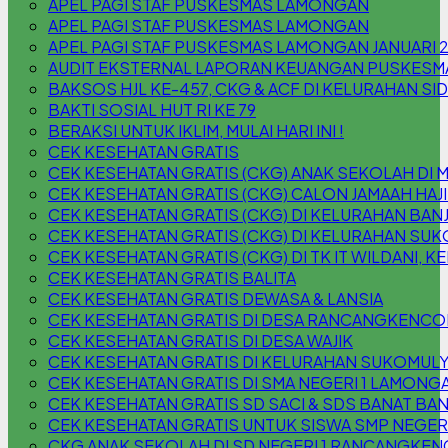
APEL PAGI STAF PUSKESMAS LAMONGAN
APEL PAGI STAF PUSKESMAS LAMONGAN
APEL PAGI STAF PUSKESMAS LAMONGAN JANUARI 
AUDIT EKSTERNAL LAPORAN KEUANGAN PUSKESM
BAKSOS HJL KE-457, CKG & ACF DI KELURAHAN S
BAKTI SOSIAL HUT RI KE 79
BERAKSI UNTUK IKLIM, MULAI HARI INI !
CEK KESEHATAN GRATIS
CEK KESEHATAN GRATIS (CKG) ANAK SEKOLAH DI 
CEK KESEHATAN GRATIS (CKG) CALON JAMAAH HAJI
CEK KESEHATAN GRATIS (CKG) DI KELURAHAN B
CEK KESEHATAN GRATIS (CKG) DI KELURAHAN SU
CEK KESEHATAN GRATIS (CKG) DI TK IT WILDANI,
CEK KESEHATAN GRATIS BALITA
CEK KESEHATAN GRATIS DEWASA & LANSIA
CEK KESEHATAN GRATIS DI DESA RANCANGKENC
CEK KESEHATAN GRATIS DI DESA WAJIK
CEK KESEHATAN GRATIS DI KELURAHAN SUKOMUL
CEK KESEHATAN GRATIS DI SMA NEGERI 1 LAMONG
CEK KESEHATAN GRATIS SD SACI & SDS BANAT BAN
CEK KESEHATAN GRATIS UNTUK SISWA SMP NEGER
CKG ANAK SEKOLAH DI SD NEGERI 1 RANCANGKEN