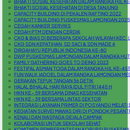
BHAKTI SOSIAL KESEHATAN DALAM RANGKA HJL K
BHAKTI SOSIAL KESEHATAN DI DESA TANJUNG
CAPACITY BUILDING DI PEKALEN RAFTING 2022
CAPACITY BUILDING PUSKESMAS LAMONGAN 2025
CEGAH KANKER SERVIKS
CEGAH PTM DENGAN CERDIK
CKG & BIAS DI BEBERAPA SEKOLAH WILAYAH KEC
CKG SDN KEPATIHAN, SD SACI & SDN MADE 4
DIRGAHAYU REPUBLIK INDONESIA KE-80
DWP PUSKESMAS LAMONGAN DALAM RANGKA HUT 
FAMILY GATHERING GOES TO DEING 2023
FESTIFAL ASMAN TOGA DALAM RANGKA HJL KE-45
FUN WALK JADOEL DALAM RANGKA LAMONGAN MED
GERAKAN TEPUK TANGAN 56 DETIK
HALAL BIHALAL HARI RAYA IDUL FITRI 1445 H
HKN KE - 59 BERSAMA DINAS KESEHATAN
HKN KE - 59 BERSAMA LINTAS SEKTOR
INTEGRASI LAYANAN PRIMER DI POSYANDU MELA
KEGIATAN SURVEI MAWAS DIRI DI PONDOK PESAN
KENALI DAN WASPADA GEJALA CAMPAK
KOLABORASI UNTUK SEKOLAH SEHAT
KOMITMEN PEMBERANTASAN KORUPSI PUSKESM