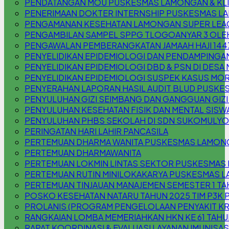
PENDATANGAN MOU PUSKESMAS LAMONGAN & KLIN
PENERIMAAN DOKTER INTERNSHIP PUSKESMAS 
PENGAMANAN KESEHATAN LAMONGAN SUPER LEAG
PENGAMBILAN SAMPEL SPPG TLOGOANYAR 3 OLE
PENGAWALAN PEMBERANGKATAN JAMAAH HAJI 144
PENYELIDIKAN EPIDEMIOLOGI DAN PENDAMPINGAN
PENYELIDIKAN EPIDEMIOLOGI DBD & PSN DI DESA
PENYELIDIKAN EPIDEMIOLOGI SUSPEK KASUS MOR
PENYERAHAN LAPORAN HASIL AUDIT BLUD PUSKE
PENYULUHAN GIZI SEIMBANG DAN GANGGUAN GIZI (
PENYULUHAN KESEHATAN FISIK DAN MENTAL SISW
PENYULUHAN PHBS SEKOLAH DI SDN SUKOMULYO
PERINGATAN HARI LAHIR PANCASILA
PERTEMUAN DHARMA WANITA PUSKESMAS LAMON
PERTEMUAN DHARMAWANITA
PERTEMUAN LOKMIN LINTAS SEKTOR PUSKESMAS
PERTEMUAN RUTIN MINILOKAKARYA PUSKESMAS L
PERTEMUAN TINJAUAN MANAJEMEN SEMESTER 1 TA
POSKO KESEHATAN NATARU TAHUN 2025 TIM P3
PROLANIS (PROGRAM PENGELOLAAN PENYAKIT K
RANGKAIAN LOMBA MEMERIAHKAN HKN KE 61 TAHU
RAPAT KOORDINASI & EVALUASI LAYANAN IMUNISAS