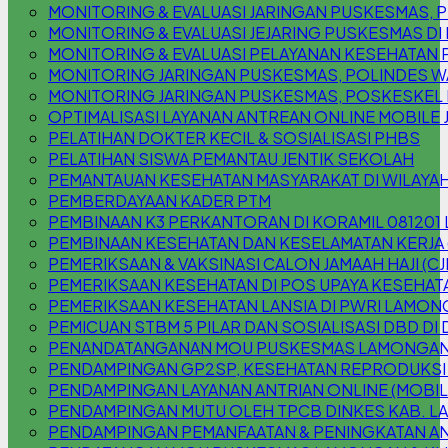
MONITORING & EVALUASI JARINGAN PUSKESMAS
MONITORING & EVALUASI JEJARING PUSKESMAS DI
MONITORING & EVALUASI PELAYANAN KESEHATAN 
MONITORING JARINGAN PUSKESMAS, POLINDES W
MONITORING JARINGAN PUSKESMAS, POSKESKEL
OPTIMALISASI LAYANAN ANTREAN ONLINE MOBILE 
PELATIHAN DOKTER KECIL & SOSIALISASI PHBS
PELATIHAN SISWA PEMANTAU JENTIK SEKOLAH
PEMANTAUAN KESEHATAN MASYARAKAT DI WILAYAH
PEMBERDAYAAN KADER PTM
PEMBINAAN K3 PERKANTORAN DI KORAMIL 08120
PEMBINAAN KESEHATAN DAN KESELAMATAN KERJA 
PEMERIKSAAN & VAKSINASI CALON JAMAAH HAJI (CJ
PEMERIKSAAN KESEHATAN DI POS UPAYA KESEHATA
PEMERIKSAAN KESEHATAN LANSIA DI PWRI LAMO
PEMICUAN STBM 5 PILAR DAN SOSIALISASI DBD DI
PENANDATANGANAN MOU PUSKESMAS LAMONGAN 
PENDAMPINGAN GP2SP, KESEHATAN REPRODUKSI
PENDAMPINGAN LAYANAN ANTRIAN ONLINE (MOBILE
PENDAMPINGAN MUTU OLEH TPCB DINKES KAB. 
PENDAMPINGAN PEMANFAATAN & PENINGKATAN AN