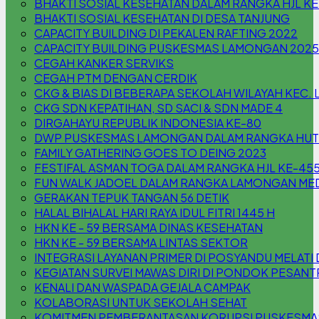
BHAKTI SOSIAL KESEHATAN DALAM RANGKA HJL K
BHAKTI SOSIAL KESEHATAN DI DESA TANJUNG
CAPACITY BUILDING DI PEKALEN RAFTING 2022
CAPACITY BUILDING PUSKESMAS LAMONGAN 2025
CEGAH KANKER SERVIKS
CEGAH PTM DENGAN CERDIK
CKG & BIAS DI BEBERAPA SEKOLAH WILAYAH KEC
CKG SDN KEPATIHAN, SD SACI & SDN MADE 4
DIRGAHAYU REPUBLIK INDONESIA KE-80
DWP PUSKESMAS LAMONGAN DALAM RANGKA HUT 
FAMILY GATHERING GOES TO DEING 2023
FESTIFAL ASMAN TOGA DALAM RANGKA HJL KE-45
FUN WALK JADOEL DALAM RANGKA LAMONGAN MED
GERAKAN TEPUK TANGAN 56 DETIK
HALAL BIHALAL HARI RAYA IDUL FITRI 1445 H
HKN KE - 59 BERSAMA DINAS KESEHATAN
HKN KE - 59 BERSAMA LINTAS SEKTOR
INTEGRASI LAYANAN PRIMER DI POSYANDU MELA
KEGIATAN SURVEI MAWAS DIRI DI PONDOK PESAN
KENALI DAN WASPADA GEJALA CAMPAK
KOLABORASI UNTUK SEKOLAH SEHAT
KOMITMEN PEMBERANTASAN KORUPSI PUSKESM