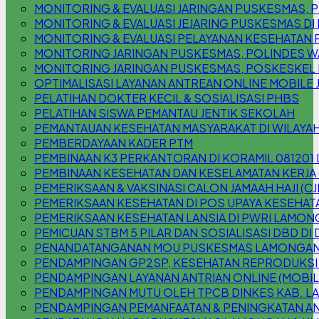
MONITORING & EVALUASI JARINGAN PUSKESMAS
MONITORING & EVALUASI JEJARING PUSKESMAS DI
MONITORING & EVALUASI PELAYANAN KESEHATAN 
MONITORING JARINGAN PUSKESMAS, POLINDES W
MONITORING JARINGAN PUSKESMAS, POSKESKEL
OPTIMALISASI LAYANAN ANTREAN ONLINE MOBILE 
PELATIHAN DOKTER KECIL & SOSIALISASI PHBS
PELATIHAN SISWA PEMANTAU JENTIK SEKOLAH
PEMANTAUAN KESEHATAN MASYARAKAT DI WILAYAH
PEMBERDAYAAN KADER PTM
PEMBINAAN K3 PERKANTORAN DI KORAMIL 08120
PEMBINAAN KESEHATAN DAN KESELAMATAN KERJA 
PEMERIKSAAN & VAKSINASI CALON JAMAAH HAJI (CJ
PEMERIKSAAN KESEHATAN DI POS UPAYA KESEHATA
PEMERIKSAAN KESEHATAN LANSIA DI PWRI LAMO
PEMICUAN STBM 5 PILAR DAN SOSIALISASI DBD DI
PENANDATANGANAN MOU PUSKESMAS LAMONGAN 
PENDAMPINGAN GP2SP, KESEHATAN REPRODUKSI
PENDAMPINGAN LAYANAN ANTRIAN ONLINE (MOBILE
PENDAMPINGAN MUTU OLEH TPCB DINKES KAB. 
PENDAMPINGAN PEMANFAATAN & PENINGKATAN AN