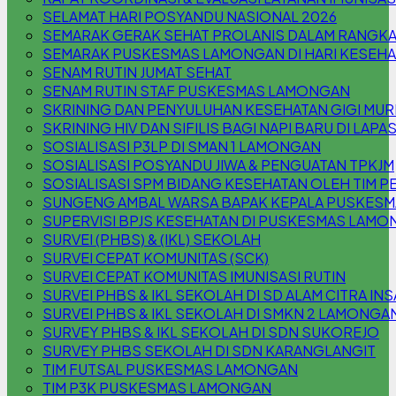
SELAMAT HARI POSYANDU NASIONAL 2026
SEMARAK GERAK SEHAT PROLANIS DALAM RANGKA
SEMARAK PUSKESMAS LAMONGAN DI HARI KESEHA
SENAM RUTIN JUMAT SEHAT
SENAM RUTIN STAF PUSKESMAS LAMONGAN
SKRINING DAN PENYULUHAN KESEHATAN GIGI MURI
SKRINING HIV DAN SIFILIS BAGI NAPI BARU DI LAPA
SOSIALISASI P3LP DI SMAN 1 LAMONGAN
SOSIALISASI POSYANDU JIWA & PENGUATAN TPKJM
SOSIALISASI SPM BIDANG KESEHATAN OLEH TIM P
SUNGENG AMBAL WARSA BAPAK KEPALA PUSKES
SUPERVISI BPJS KESEHATAN DI PUSKESMAS LAM
SURVEI (PHBS) & (IKL) SEKOLAH
SURVEI CEPAT KOMUNITAS (SCK)
SURVEI CEPAT KOMUNITAS IMUNISASI RUTIN
SURVEI PHBS & IKL SEKOLAH DI SD ALAM CITRA INS
SURVEI PHBS & IKL SEKOLAH DI SMKN 2 LAMONGA
SURVEY PHBS & IKL SEKOLAH DI SDN SUKOREJO
SURVEY PHBS SEKOLAH DI SDN KARANGLANGIT
TIM FUTSAL PUSKESMAS LAMONGAN
TIM P3K PUSKESMAS LAMONGAN