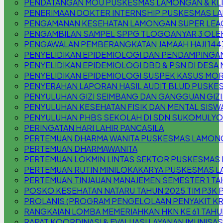
PENDATANGAN MOU PUSKESMAS LAMONGAN & KLIN
PENERIMAAN DOKTER INTERNSHIP PUSKESMAS 
PENGAMANAN KESEHATAN LAMONGAN SUPER LEAG
PENGAMBILAN SAMPEL SPPG TLOGOANYAR 3 OLE
PENGAWALAN PEMBERANGKATAN JAMAAH HAJI 144
PENYELIDIKAN EPIDEMIOLOGI DAN PENDAMPINGAN
PENYELIDIKAN EPIDEMIOLOGI DBD & PSN DI DESA
PENYELIDIKAN EPIDEMIOLOGI SUSPEK KASUS MOR
PENYERAHAN LAPORAN HASIL AUDIT BLUD PUSKE
PENYULUHAN GIZI SEIMBANG DAN GANGGUAN GIZI (
PENYULUHAN KESEHATAN FISIK DAN MENTAL SISW
PENYULUHAN PHBS SEKOLAH DI SDN SUKOMULYO
PERINGATAN HARI LAHIR PANCASILA
PERTEMUAN DHARMA WANITA PUSKESMAS LAMON
PERTEMUAN DHARMAWANITA
PERTEMUAN LOKMIN LINTAS SEKTOR PUSKESMAS
PERTEMUAN RUTIN MINILOKAKARYA PUSKESMAS L
PERTEMUAN TINJAUAN MANAJEMEN SEMESTER 1 TA
POSKO KESEHATAN NATARU TAHUN 2025 TIM P3
PROLANIS (PROGRAM PENGELOLAAN PENYAKIT K
RANGKAIAN LOMBA MEMERIAHKAN HKN KE 61 TAHU
RAPAT KOORDINASI & EVALUASI LAYANAN IMUNISAS