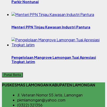
Parkir Nontunai
Menteri PPN Tinjau Kawasan Industri Pantura
Pengelolaan Mangrove Lamongan Tuai Apresiasi
Tingkat Jatim
Portal Berita
PUSKESMAS LAMONGAN KABUPATEN LAMONGAN
Jl. Veteran Nomor 55 Jetis, Lamongan
pkmlamongan@yahoo.com
(0322) 321356