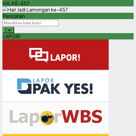
LAMONGAN
HJL KE-457
Pencarian
Cari
LAPOR!