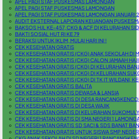
APEL PAGI STAF PUSKESMAS LAMONGAN
APEL PAGI STAF PUSKESMAS LAMONGAN
APEL PAGI STAF PUSKESMAS LAMONGAN JANUARI 
AUDIT EKSTERNAL LAPORAN KEUANGAN PUSKESM
BAKSOS HJL KE-457, CKG & ACF DI KELURAHAN S
BAKTI SOSIAL HUT RI KE 79
BERAKSI UNTUK IKLIM, MULAI HARI INI !
CEK KESEHATAN GRATIS
CEK KESEHATAN GRATIS (CKG) ANAK SEKOLAH DI 
CEK KESEHATAN GRATIS (CKG) CALON JAMAAH HAJI
CEK KESEHATAN GRATIS (CKG) DI KELURAHAN B
CEK KESEHATAN GRATIS (CKG) DI KELURAHAN SU
CEK KESEHATAN GRATIS (CKG) DI TK IT WILDANI,
CEK KESEHATAN GRATIS BALITA
CEK KESEHATAN GRATIS DEWASA & LANSIA
CEK KESEHATAN GRATIS DI DESA RANCANGKENC
CEK KESEHATAN GRATIS DI DESA WAJIK
CEK KESEHATAN GRATIS DI KELURAHAN SUKOMUL
CEK KESEHATAN GRATIS DI SMA NEGERI 1 LAMONG
CEK KESEHATAN GRATIS SD SACI & SDS BANAT BAN
CEK KESEHATAN GRATIS UNTUK SISWA SMP NEGER
CKG ANAK SEKOLAH DI SD NEGERI 1 RANCANGKEN