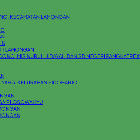
ONO, KECAMATAN LAMONGAN
YO
AN
IN
I 1 LAMONGAN
CONO, MIS NURUL HIDAYAH DAN SD NEGERI PANGKATREJ
AN
FIYAH 3, KELURAHAN SIDOHARJO
GUNGAN
 DESA PLOSOWAHYU
AMONGAN
AMONGAN