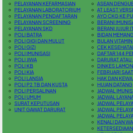
PELAYANAN KEFARMASIAN
ASEAN DENGUE
PELAYANAN LABORATORIUM
AT LEAST VERS
PELAYANAN PENDAFTARAN
AYO CKG KE P
PELAYANAN SCREENING
BERANI IMUNIS
PELAYANAN SKD
BERANI JUJUR 
POLI BATRA
BIDAN MEMANG
POLI GIGI DAN MULUT
BULAN VITAMIN
POLI GIZI
CEK KESEHATA
POLI IMUNISASI
DAFTAR 144 PE
POLI JIWA
DARURAT ATAU 
POLI KB
DINKES LAMONG
POLI KIA
FEBRUARI SAAT
POLI LANSIA
HAK DAN KEWAJ
POLI P2 TB DAN KUSTA
HUJAN DATANG,
POLI PERSALINAN
JADWAL IMUNIS
POLI UMUM
JADWAL LAYANA
SURAT KEPUTUSAN
JADWAL PELAY
UNIT GAWAT DARURAT
JADWAL PELAY
JADWAL PELAY
KENALI DAN WA
KETERSEDIAAN 