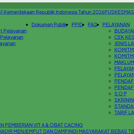
PUSKESMAS
Dokumen Publik
PPID
FAQ
PELAYANAN
t Pelayanan
BUDAYA
 Pelayanan
CEK KES
Layanan
JENIS L
KOMITM
KOMITM
MAKLUM
PELAYAN
PELAYA
PENDAFT
PENDAF
S O P
SKRININ
STANDA
TARIF L
 PEMBERIAN VIT A & OBAT CACING
 HADIR MENJEMPUT DAN DAMPINGI MASYARAKAT BEBAS T