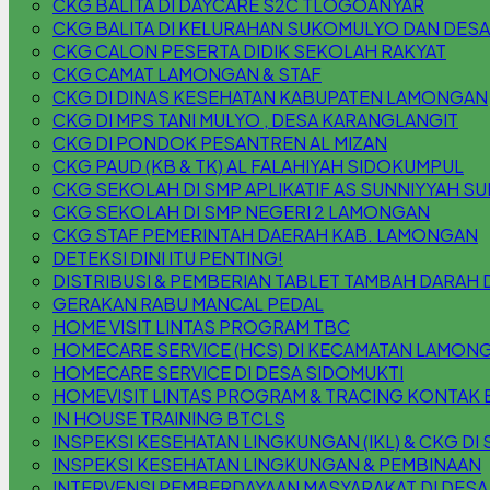
CKG BALITA DI DAYCARE S2C TLOGOANYAR
CKG BALITA DI KELURAHAN SUKOMULYO DAN DESA
CKG CALON PESERTA DIDIK SEKOLAH RAKYAT
CKG CAMAT LAMONGAN & STAF
CKG DI DINAS KESEHATAN KABUPATEN LAMONGAN
CKG DI MPS TANI MULYO , DESA KARANGLANGIT
CKG DI PONDOK PESANTREN AL MIZAN
CKG PAUD (KB & TK) AL FALAHIYAH SIDOKUMPUL
CKG SEKOLAH DI SMP APLIKATIF AS SUNNIYYAH S
CKG SEKOLAH DI SMP NEGERI 2 LAMONGAN
CKG STAF PEMERINTAH DAERAH KAB. LAMONGAN
DETEKSI DINI ITU PENTING!
DISTRIBUSI & PEMBERIAN TABLET TAMBAH DARAH 
GERAKAN RABU MANCAL PEDAL
HOME VISIT LINTAS PROGRAM TBC
HOMECARE SERVICE (HCS) DI KECAMATAN LAMON
HOMECARE SERVICE DI DESA SIDOMUKTI
HOMEVISIT LINTAS PROGRAM & TRACING KONTAK 
IN HOUSE TRAINING BTCLS
INSPEKSI KESEHATAN LINGKUNGAN (IKL) & CKG DI S
INSPEKSI KESEHATAN LINGKUNGAN & PEMBINAAN
INTERVENSI PEMBERDAYAAN MASYARAKAT DI DESA