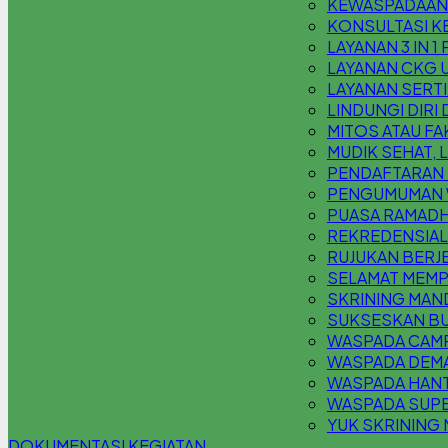
KEWASPADAAN K
KONSULTASI KE
LAYANAN 3 IN 1
LAYANAN CKG 
LAYANAN SERT
LINDUNGI DIRI
MITOS ATAU F
MUDIK SEHAT,
PENDAFTARAN P
PENGUMUMAN W
PUASA RAMADH
REKREDENSIAL
RUJUKAN BERJ
SELAMAT MEMPE
SKRINING MAND
SUKSESKAN BU
WASPADA CAMP
WASPADA DEM
WASPADA HANT
WASPADA SUPE
YUK SKRINING 
DOKUMENTASI KEGIATAN