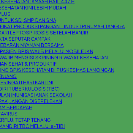
ESEHATAN JAMAAH HAJI 1447 H
SEHATAN KINI LEBIH MUDAH
 PLUS
UNTUK SD, SMP DAN SMA
IFIKAT PRODUKSI PANGAN - INDUSTRI RUMAH TANGGA
 DARI LEPTOSPIROSIS SETELAH BANJIR
AKTA SEPUTAR CAMPAK
 LEBARAN NYAMAN BERSAMA
ASIEN BPJS WAJIB MELALUI MOBILE JKN
AJIB MENGISI SKRINING RIWAYAT KESEHATAN
AN SEHAT & PRODUKTIF
ING BPJS KESEHATAN DI PUSKESMAS LAMONGAN
ENJANG
RINGATI HARI KARTINI
IRI TUBERKULOSIS (TBC)
LAN IMUNISASI ANAK SEKOLAH
AK, JANGAN DISEPELEKAN
AM BERDARAH
AVIRUS
RFLU, TETAP TENANG
MANDIRI TBC MELALUI e-TIBI