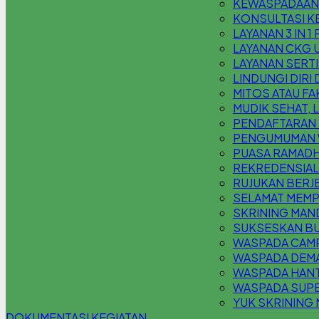
KEWASPADAAN K
KONSULTASI KE
LAYANAN 3 IN 1
LAYANAN CKG 
LAYANAN SERT
LINDUNGI DIRI
MITOS ATAU F
MUDIK SEHAT,
PENDAFTARAN P
PENGUMUMAN W
PUASA RAMADH
REKREDENSIAL
RUJUKAN BERJ
SELAMAT MEMPE
SKRINING MAND
SUKSESKAN BU
WASPADA CAMP
WASPADA DEM
WASPADA HANT
WASPADA SUPE
YUK SKRINING 
DOKUMENTASI KEGIATAN