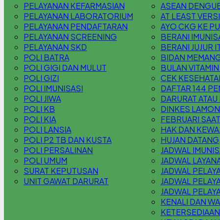
PELAYANAN KEFARMASIAN
ASEAN DENGUE
PELAYANAN LABORATORIUM
AT LEAST VERS
PELAYANAN PENDAFTARAN
AYO CKG KE P
PELAYANAN SCREENING
BERANI IMUNIS
PELAYANAN SKD
BERANI JUJUR 
POLI BATRA
BIDAN MEMANG
POLI GIGI DAN MULUT
BULAN VITAMIN
POLI GIZI
CEK KESEHATA
POLI IMUNISASI
DAFTAR 144 PE
POLI JIWA
DARURAT ATAU 
POLI KB
DINKES LAMONG
POLI KIA
FEBRUARI SAAT
POLI LANSIA
HAK DAN KEWAJ
POLI P2 TB DAN KUSTA
HUJAN DATANG,
POLI PERSALINAN
JADWAL IMUNIS
POLI UMUM
JADWAL LAYANA
SURAT KEPUTUSAN
JADWAL PELAY
UNIT GAWAT DARURAT
JADWAL PELAY
JADWAL PELAY
KENALI DAN WA
KETERSEDIAAN 