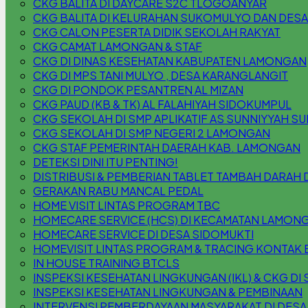
CKG BALITA DI DAYCARE S2C TLOGOANYAR
CKG BALITA DI KELURAHAN SUKOMULYO DAN DESA
CKG CALON PESERTA DIDIK SEKOLAH RAKYAT
CKG CAMAT LAMONGAN & STAF
CKG DI DINAS KESEHATAN KABUPATEN LAMONGAN
CKG DI MPS TANI MULYO , DESA KARANGLANGIT
CKG DI PONDOK PESANTREN AL MIZAN
CKG PAUD (KB & TK) AL FALAHIYAH SIDOKUMPUL
CKG SEKOLAH DI SMP APLIKATIF AS SUNNIYYAH S
CKG SEKOLAH DI SMP NEGERI 2 LAMONGAN
CKG STAF PEMERINTAH DAERAH KAB. LAMONGAN
DETEKSI DINI ITU PENTING!
DISTRIBUSI & PEMBERIAN TABLET TAMBAH DARAH 
GERAKAN RABU MANCAL PEDAL
HOME VISIT LINTAS PROGRAM TBC
HOMECARE SERVICE (HCS) DI KECAMATAN LAMON
HOMECARE SERVICE DI DESA SIDOMUKTI
HOMEVISIT LINTAS PROGRAM & TRACING KONTAK 
IN HOUSE TRAINING BTCLS
INSPEKSI KESEHATAN LINGKUNGAN (IKL) & CKG DI S
INSPEKSI KESEHATAN LINGKUNGAN & PEMBINAAN
INTERVENSI PEMBERDAYAAN MASYARAKAT DI DESA