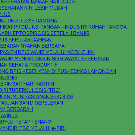
ESEHATAN JAMAAH HAJI 1447 H
SEHATAN KINI LEBIH MUDAH
 PLUS
UNTUK SD, SMP DAN SMA
IFIKAT PRODUKSI PANGAN - INDUSTRI RUMAH TANGGA
 DARI LEPTOSPIROSIS SETELAH BANJIR
AKTA SEPUTAR CAMPAK
 LEBARAN NYAMAN BERSAMA
ASIEN BPJS WAJIB MELALUI MOBILE JKN
AJIB MENGISI SKRINING RIWAYAT KESEHATAN
AN SEHAT & PRODUKTIF
ING BPJS KESEHATAN DI PUSKESMAS LAMONGAN
ENJANG
RINGATI HARI KARTINI
IRI TUBERKULOSIS (TBC)
LAN IMUNISASI ANAK SEKOLAH
AK, JANGAN DISEPELEKAN
AM BERDARAH
AVIRUS
RFLU, TETAP TENANG
MANDIRI TBC MELALUI e-TIBI