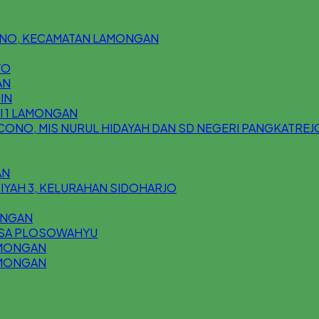
ONO, KECAMATAN LAMONGAN
YO
AN
IN
I 1 LAMONGAN
CONO, MIS NURUL HIDAYAH DAN SD NEGERI PANGKATREJ
AN
FIYAH 3, KELURAHAN SIDOHARJO
GUNGAN
 DESA PLOSOWAHYU
AMONGAN
AMONGAN