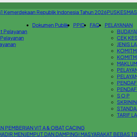
PUSKESMAS
Dokumen Publik
PPID
FAQ
PELAYANAN
t Pelayanan
BUDAYA
 Pelayanan
CEK KES
Layanan
JENIS L
KOMITM
KOMITM
MAKLUM
PELAYAN
PELAYA
PENDAFT
PENDAF
S O P
SKRININ
STANDA
TARIF L
 PEMBERIAN VIT A & OBAT CACING
 HADIR MENJEMPUT DAN DAMPINGI MASYARAKAT BEBAS T