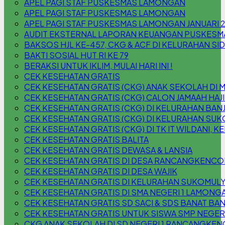
APEL PAGI STAF PUSKESMAS LAMONGAN
APEL PAGI STAF PUSKESMAS LAMONGAN
APEL PAGI STAF PUSKESMAS LAMONGAN JANUARI 
AUDIT EKSTERNAL LAPORAN KEUANGAN PUSKESM
BAKSOS HJL KE-457, CKG & ACF DI KELURAHAN S
BAKTI SOSIAL HUT RI KE 79
BERAKSI UNTUK IKLIM, MULAI HARI INI !
CEK KESEHATAN GRATIS
CEK KESEHATAN GRATIS (CKG) ANAK SEKOLAH DI 
CEK KESEHATAN GRATIS (CKG) CALON JAMAAH HAJI
CEK KESEHATAN GRATIS (CKG) DI KELURAHAN B
CEK KESEHATAN GRATIS (CKG) DI KELURAHAN SU
CEK KESEHATAN GRATIS (CKG) DI TK IT WILDANI,
CEK KESEHATAN GRATIS BALITA
CEK KESEHATAN GRATIS DEWASA & LANSIA
CEK KESEHATAN GRATIS DI DESA RANCANGKENC
CEK KESEHATAN GRATIS DI DESA WAJIK
CEK KESEHATAN GRATIS DI KELURAHAN SUKOMUL
CEK KESEHATAN GRATIS DI SMA NEGERI 1 LAMONG
CEK KESEHATAN GRATIS SD SACI & SDS BANAT BAN
CEK KESEHATAN GRATIS UNTUK SISWA SMP NEGER
CKG ANAK SEKOLAH DI SD NEGERI 1 RANCANGKEN