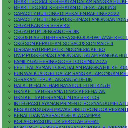
BHAKTI SOSIAL KESEHATAN DALAM RANGKA HJL K
BHAKTI SOSIAL KESEHATAN DI DESA TANJUNG
CAPACITY BUILDING DI PEKALEN RAFTING 2022
CAPACITY BUILDING PUSKESMAS LAMONGAN 2025
CEGAH KANKER SERVIKS
CEGAH PTM DENGAN CERDIK
CKG & BIAS DI BEBERAPA SEKOLAH WILAYAH KEC
CKG SDN KEPATIHAN, SD SACI & SDN MADE 4
DIRGAHAYU REPUBLIK INDONESIA KE-80
DWP PUSKESMAS LAMONGAN DALAM RANGKA HUT 
FAMILY GATHERING GOES TO DEING 2023
FESTIFAL ASMAN TOGA DALAM RANGKA HJL KE-45
FUN WALK JADOEL DALAM RANGKA LAMONGAN MED
GERAKAN TEPUK TANGAN 56 DETIK
HALAL BIHALAL HARI RAYA IDUL FITRI 1445 H
HKN KE - 59 BERSAMA DINAS KESEHATAN
HKN KE - 59 BERSAMA LINTAS SEKTOR
INTEGRASI LAYANAN PRIMER DI POSYANDU MELA
KEGIATAN SURVEI MAWAS DIRI DI PONDOK PESAN
KENALI DAN WASPADA GEJALA CAMPAK
KOLABORASI UNTUK SEKOLAH SEHAT
KOMITMEN PEMBERANTASAN KORUPSI PUSKESM