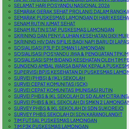
SELAMAT HARI POSYANDU NASIONAL 2026
SEMARAK GERAK SEHAT PROLANIS DALAM RANGKA
SEMARAK PUSKESMAS LAMONGAN DI HARI KESEHA
SENAM RUTIN JUMAT SEHAT
SENAM RUTIN STAF PUSKESMAS LAMONGAN
SKRINING DAN PENYULUHAN KESEHATAN GIGI MURI
SKRINING HIV DAN SIFILIS BAGI NAPI BARU DI LAPA
SOSIALISASI P3LP DI SMAN 1 LAMONGAN
SOSIALISASI POSYANDU JIWA & PENGUATAN TPKJM
SOSIALISASI SPM BIDANG KESEHATAN OLEH TIM P
SUNGENG AMBAL WARSA BAPAK KEPALA PUSKES
SUPERVISI BPJS KESEHATAN DI PUSKESMAS LAM
SURVEI (PHBS) & (IKL) SEKOLAH
SURVEI CEPAT KOMUNITAS (SCK)
SURVEI CEPAT KOMUNITAS IMUNISASI RUTIN
SURVEI PHBS & IKL SEKOLAH DI SD ALAM CITRA INS
SURVEI PHBS & IKL SEKOLAH DI SMKN 2 LAMONGA
SURVEY PHBS & IKL SEKOLAH DI SDN SUKOREJO
SURVEY PHBS SEKOLAH DI SDN KARANGLANGIT
TIM FUTSAL PUSKESMAS LAMONGAN
TIM P3K PUSKESMAS LAMONGAN