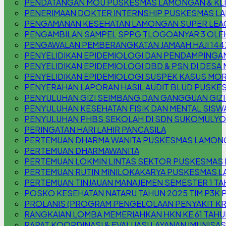
PENDATANGAN MOU PUSKESMAS LAMONGAN & KLIN
PENERIMAAN DOKTER INTERNSHIP PUSKESMAS 
PENGAMANAN KESEHATAN LAMONGAN SUPER LEAG
PENGAMBILAN SAMPEL SPPG TLOGOANYAR 3 OLE
PENGAWALAN PEMBERANGKATAN JAMAAH HAJI 144
PENYELIDIKAN EPIDEMIOLOGI DAN PENDAMPINGAN
PENYELIDIKAN EPIDEMIOLOGI DBD & PSN DI DESA
PENYELIDIKAN EPIDEMIOLOGI SUSPEK KASUS MOR
PENYERAHAN LAPORAN HASIL AUDIT BLUD PUSKE
PENYULUHAN GIZI SEIMBANG DAN GANGGUAN GIZI (
PENYULUHAN KESEHATAN FISIK DAN MENTAL SISW
PENYULUHAN PHBS SEKOLAH DI SDN SUKOMULYO
PERINGATAN HARI LAHIR PANCASILA
PERTEMUAN DHARMA WANITA PUSKESMAS LAMON
PERTEMUAN DHARMAWANITA
PERTEMUAN LOKMIN LINTAS SEKTOR PUSKESMAS
PERTEMUAN RUTIN MINILOKAKARYA PUSKESMAS L
PERTEMUAN TINJAUAN MANAJEMEN SEMESTER 1 TA
POSKO KESEHATAN NATARU TAHUN 2025 TIM P3
PROLANIS (PROGRAM PENGELOLAAN PENYAKIT K
RANGKAIAN LOMBA MEMERIAHKAN HKN KE 61 TAHU
RAPAT KOORDINASI & EVALUASI LAYANAN IMUNISAS