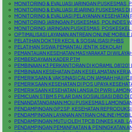
MONITORING & EVALUASI JARINGAN PUSKESMAS
MONITORING & EVALUASI JEJARING PUSKESMAS DI
MONITORING & EVALUASI PELAYANAN KESEHATAN 
MONITORING JARINGAN PUSKESMAS, POLINDES W
MONITORING JARINGAN PUSKESMAS, POSKESKEL
OPTIMALISASI LAYANAN ANTREAN ONLINE MOBILE 
PELATIHAN DOKTER KECIL & SOSIALISASI PHBS
PELATIHAN SISWA PEMANTAU JENTIK SEKOLAH
PEMANTAUAN KESEHATAN MASYARAKAT DI WILAYAH
PEMBERDAYAAN KADER PTM
PEMBINAAN K3 PERKANTORAN DI KORAMIL 08120
PEMBINAAN KESEHATAN DAN KESELAMATAN KERJA 
PEMERIKSAAN & VAKSINASI CALON JAMAAH HAJI (CJ
PEMERIKSAAN KESEHATAN DI POS UPAYA KESEHATA
PEMERIKSAAN KESEHATAN LANSIA DI PWRI LAMO
PEMICUAN STBM 5 PILAR DAN SOSIALISASI DBD DI
PENANDATANGANAN MOU PUSKESMAS LAMONGAN 
PENDAMPINGAN GP2SP, KESEHATAN REPRODUKSI
PENDAMPINGAN LAYANAN ANTRIAN ONLINE (MOBILE
PENDAMPINGAN MUTU OLEH TPCB DINKES KAB. 
PENDAMPINGAN PEMANFAATAN & PENINGKATAN AN