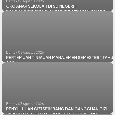
Berita • 06 Agustus 2026
CKG ANAK SEKOLAH DI SD NEGERI 1
RANCANGKENCONO, MIS NURUL HIDAYAH DAN SD
NEGERI PANGKATREJO
Berita • 03 Agustus 2026
PERTEMUAN TINJAUAN MANAJEMEN SEMESTER 1 TAHU
2026
Berita • 03 Agustus 2026
PENYULUHAN GIZI SEIMBANG DAN GANGGUAN GIZI
(KEK) PADA WUS DAN CATIN DI PT CITYPLUMB