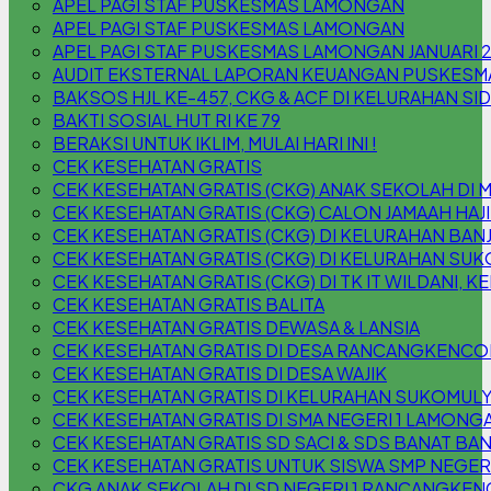
APEL PAGI STAF PUSKESMAS LAMONGAN
APEL PAGI STAF PUSKESMAS LAMONGAN
APEL PAGI STAF PUSKESMAS LAMONGAN JANUARI 
AUDIT EKSTERNAL LAPORAN KEUANGAN PUSKESM
BAKSOS HJL KE-457, CKG & ACF DI KELURAHAN S
BAKTI SOSIAL HUT RI KE 79
BERAKSI UNTUK IKLIM, MULAI HARI INI !
CEK KESEHATAN GRATIS
CEK KESEHATAN GRATIS (CKG) ANAK SEKOLAH DI 
CEK KESEHATAN GRATIS (CKG) CALON JAMAAH HAJI
CEK KESEHATAN GRATIS (CKG) DI KELURAHAN B
CEK KESEHATAN GRATIS (CKG) DI KELURAHAN SU
CEK KESEHATAN GRATIS (CKG) DI TK IT WILDANI,
CEK KESEHATAN GRATIS BALITA
CEK KESEHATAN GRATIS DEWASA & LANSIA
CEK KESEHATAN GRATIS DI DESA RANCANGKENC
CEK KESEHATAN GRATIS DI DESA WAJIK
CEK KESEHATAN GRATIS DI KELURAHAN SUKOMUL
CEK KESEHATAN GRATIS DI SMA NEGERI 1 LAMONG
CEK KESEHATAN GRATIS SD SACI & SDS BANAT BAN
CEK KESEHATAN GRATIS UNTUK SISWA SMP NEGER
CKG ANAK SEKOLAH DI SD NEGERI 1 RANCANGKEN