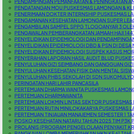
PENDAMPINGAN PEMANFAATAN & PENINGKATAN AN
PENDATANGAN MOU PUSKESMAS LAMONGAN & KLIN
PENERIMAAN DOKTER INTERNSHIP PUSKESMAS 
PENGAMANAN KESEHATAN LAMONGAN SUPER LEAG
PENGAMBILAN SAMPEL SPPG TLOGOANYAR 3 OLE
PENGAWALAN PEMBERANGKATAN JAMAAH HAJI 144
PENYELIDIKAN EPIDEMIOLOGI DAN PENDAMPINGAN
PENYELIDIKAN EPIDEMIOLOGI DBD & PSN DI DESA
PENYELIDIKAN EPIDEMIOLOGI SUSPEK KASUS MOR
PENYERAHAN LAPORAN HASIL AUDIT BLUD PUSKE
PENYULUHAN GIZI SEIMBANG DAN GANGGUAN GIZI (
PENYULUHAN KESEHATAN FISIK DAN MENTAL SISW
PENYULUHAN PHBS SEKOLAH DI SDN SUKOMULYO
PERINGATAN HARI LAHIR PANCASILA
PERTEMUAN DHARMA WANITA PUSKESMAS LAMON
PERTEMUAN DHARMAWANITA
PERTEMUAN LOKMIN LINTAS SEKTOR PUSKESMAS
PERTEMUAN RUTIN MINILOKAKARYA PUSKESMAS L
PERTEMUAN TINJAUAN MANAJEMEN SEMESTER 1 TA
POSKO KESEHATAN NATARU TAHUN 2025 TIM P3
PROLANIS (PROGRAM PENGELOLAAN PENYAKIT K
RANGKAIAN LOMBA MEMERIAHKAN HKN KE 61 TAHU