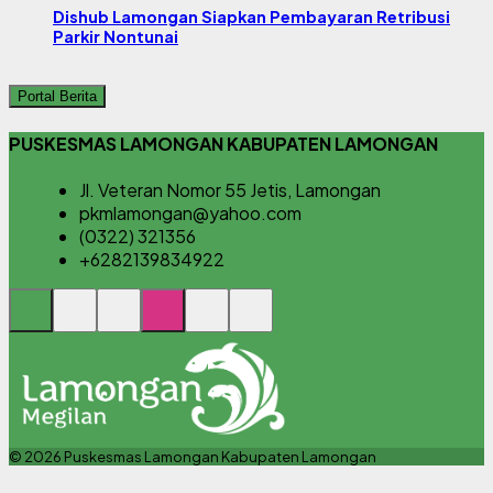
Dishub Lamongan Siapkan Pembayaran Retribusi
Parkir Nontunai
Portal Berita
PUSKESMAS LAMONGAN KABUPATEN LAMONGAN
Jl. Veteran Nomor 55 Jetis, Lamongan
pkmlamongan@yahoo.com
(0322) 321356
+6282139834922
© 2026 Puskesmas Lamongan Kabupaten Lamongan