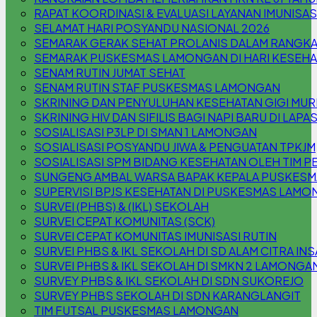
RAPAT KOORDINASI & EVALUASI LAYANAN IMUNISAS
SELAMAT HARI POSYANDU NASIONAL 2026
SEMARAK GERAK SEHAT PROLANIS DALAM RANGKA
SEMARAK PUSKESMAS LAMONGAN DI HARI KESEHA
SENAM RUTIN JUMAT SEHAT
SENAM RUTIN STAF PUSKESMAS LAMONGAN
SKRINING DAN PENYULUHAN KESEHATAN GIGI MURI
SKRINING HIV DAN SIFILIS BAGI NAPI BARU DI LAPA
SOSIALISASI P3LP DI SMAN 1 LAMONGAN
SOSIALISASI POSYANDU JIWA & PENGUATAN TPKJM
SOSIALISASI SPM BIDANG KESEHATAN OLEH TIM P
SUNGENG AMBAL WARSA BAPAK KEPALA PUSKES
SUPERVISI BPJS KESEHATAN DI PUSKESMAS LAM
SURVEI (PHBS) & (IKL) SEKOLAH
SURVEI CEPAT KOMUNITAS (SCK)
SURVEI CEPAT KOMUNITAS IMUNISASI RUTIN
SURVEI PHBS & IKL SEKOLAH DI SD ALAM CITRA INS
SURVEI PHBS & IKL SEKOLAH DI SMKN 2 LAMONGA
SURVEY PHBS & IKL SEKOLAH DI SDN SUKOREJO
SURVEY PHBS SEKOLAH DI SDN KARANGLANGIT
TIM FUTSAL PUSKESMAS LAMONGAN