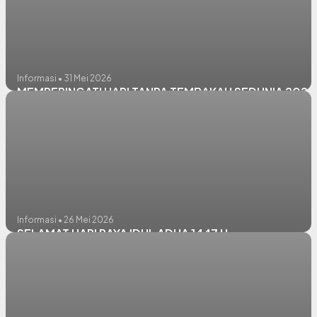
Informasi • 31 Mei 2026
MEMPERINGATI HARI TANPA TEMBAKAU SEDUNIA 2026
Informasi • 26 Mei 2026
SELAMAT HARI RAYA IDUL ADHA 1447 H