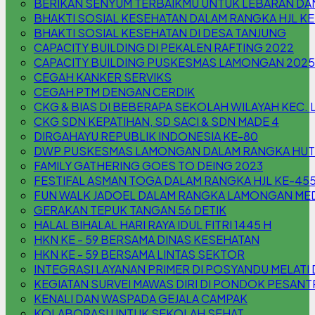
BERIKAN SENYUM TERBAIKMU UNTUK LEBARAN DAN
BHAKTI SOSIAL KESEHATAN DALAM RANGKA HJL K
BHAKTI SOSIAL KESEHATAN DI DESA TANJUNG
CAPACITY BUILDING DI PEKALEN RAFTING 2022
CAPACITY BUILDING PUSKESMAS LAMONGAN 2025
CEGAH KANKER SERVIKS
CEGAH PTM DENGAN CERDIK
CKG & BIAS DI BEBERAPA SEKOLAH WILAYAH KEC
CKG SDN KEPATIHAN, SD SACI & SDN MADE 4
DIRGAHAYU REPUBLIK INDONESIA KE-80
DWP PUSKESMAS LAMONGAN DALAM RANGKA HUT 
FAMILY GATHERING GOES TO DEING 2023
FESTIFAL ASMAN TOGA DALAM RANGKA HJL KE-45
FUN WALK JADOEL DALAM RANGKA LAMONGAN MED
GERAKAN TEPUK TANGAN 56 DETIK
HALAL BIHALAL HARI RAYA IDUL FITRI 1445 H
HKN KE - 59 BERSAMA DINAS KESEHATAN
HKN KE - 59 BERSAMA LINTAS SEKTOR
INTEGRASI LAYANAN PRIMER DI POSYANDU MELA
KEGIATAN SURVEI MAWAS DIRI DI PONDOK PESAN
KENALI DAN WASPADA GEJALA CAMPAK
KOLABORASI UNTUK SEKOLAH SEHAT