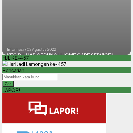
Informasi • 02 Agustus 2022
KEG DI LUAR GEDUNG " HOME CARE SERVICE"
HJL KE-457
Pencarian
Cari
LAPOR!