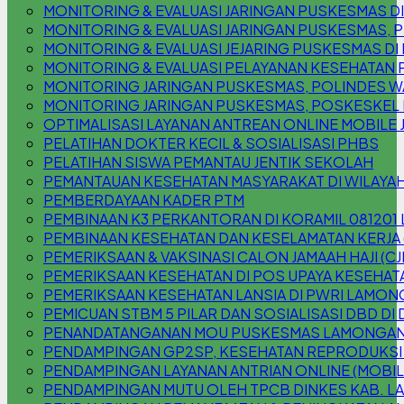
MONITORING & EVALUASI JARINGAN PUSKESMAS D
MONITORING & EVALUASI JARINGAN PUSKESMAS
MONITORING & EVALUASI JEJARING PUSKESMAS DI
MONITORING & EVALUASI PELAYANAN KESEHATAN 
MONITORING JARINGAN PUSKESMAS, POLINDES W
MONITORING JARINGAN PUSKESMAS, POSKESKEL
OPTIMALISASI LAYANAN ANTREAN ONLINE MOBILE 
PELATIHAN DOKTER KECIL & SOSIALISASI PHBS
PELATIHAN SISWA PEMANTAU JENTIK SEKOLAH
PEMANTAUAN KESEHATAN MASYARAKAT DI WILAYAH
PEMBERDAYAAN KADER PTM
PEMBINAAN K3 PERKANTORAN DI KORAMIL 08120
PEMBINAAN KESEHATAN DAN KESELAMATAN KERJA 
PEMERIKSAAN & VAKSINASI CALON JAMAAH HAJI (CJ
PEMERIKSAAN KESEHATAN DI POS UPAYA KESEHATA
PEMERIKSAAN KESEHATAN LANSIA DI PWRI LAMO
PEMICUAN STBM 5 PILAR DAN SOSIALISASI DBD DI
PENANDATANGANAN MOU PUSKESMAS LAMONGAN 
PENDAMPINGAN GP2SP, KESEHATAN REPRODUKSI
PENDAMPINGAN LAYANAN ANTRIAN ONLINE (MOBILE
PENDAMPINGAN MUTU OLEH TPCB DINKES KAB. 