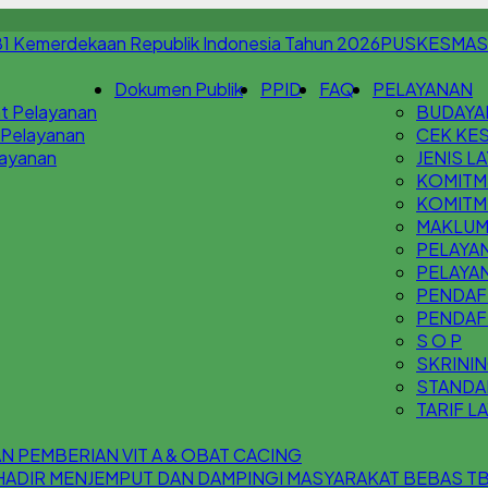
PUSKESMAS
Dokumen Publik
PPID
FAQ
PELAYANAN
t Pelayanan
BUDAYA
 Pelayanan
CEK KES
Layanan
JENIS L
KOMITM
KOMITM
MAKLUM
PELAYAN
PELAYA
PENDAFT
PENDAF
S O P
SKRININ
STANDA
TARIF L
 PEMBERIAN VIT A & OBAT CACING
 HADIR MENJEMPUT DAN DAMPINGI MASYARAKAT BEBAS T