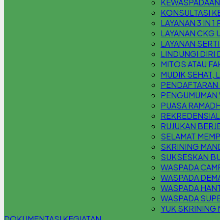
KEWASPADAAN K
KONSULTASI KE
LAYANAN 3 IN 1
LAYANAN CKG 
LAYANAN SERT
LINDUNGI DIRI
MITOS ATAU F
MUDIK SEHAT,
PENDAFTARAN P
PENGUMUMAN W
PUASA RAMADH
REKREDENSIAL
RUJUKAN BERJ
SELAMAT MEMPE
SKRINING MAND
SUKSESKAN BU
WASPADA CAMP
WASPADA DEM
WASPADA HANT
WASPADA SUPE
YUK SKRINING 
DOKUMENTASI KEGIATAN