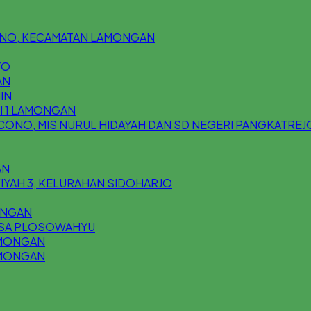
ONO, KECAMATAN LAMONGAN
YO
AN
IN
I 1 LAMONGAN
CONO, MIS NURUL HIDAYAH DAN SD NEGERI PANGKATREJ
AN
FIYAH 3, KELURAHAN SIDOHARJO
GUNGAN
 DESA PLOSOWAHYU
AMONGAN
AMONGAN