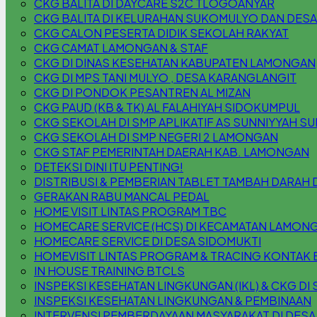
CKG BALITA DI DAYCARE S2C TLOGOANYAR
CKG BALITA DI KELURAHAN SUKOMULYO DAN DESA
CKG CALON PESERTA DIDIK SEKOLAH RAKYAT
CKG CAMAT LAMONGAN & STAF
CKG DI DINAS KESEHATAN KABUPATEN LAMONGAN
CKG DI MPS TANI MULYO , DESA KARANGLANGIT
CKG DI PONDOK PESANTREN AL MIZAN
CKG PAUD (KB & TK) AL FALAHIYAH SIDOKUMPUL
CKG SEKOLAH DI SMP APLIKATIF AS SUNNIYYAH S
CKG SEKOLAH DI SMP NEGERI 2 LAMONGAN
CKG STAF PEMERINTAH DAERAH KAB. LAMONGAN
DETEKSI DINI ITU PENTING!
DISTRIBUSI & PEMBERIAN TABLET TAMBAH DARAH 
GERAKAN RABU MANCAL PEDAL
HOME VISIT LINTAS PROGRAM TBC
HOMECARE SERVICE (HCS) DI KECAMATAN LAMON
HOMECARE SERVICE DI DESA SIDOMUKTI
HOMEVISIT LINTAS PROGRAM & TRACING KONTAK 
IN HOUSE TRAINING BTCLS
INSPEKSI KESEHATAN LINGKUNGAN (IKL) & CKG DI S
INSPEKSI KESEHATAN LINGKUNGAN & PEMBINAAN
INTERVENSI PEMBERDAYAAN MASYARAKAT DI DESA