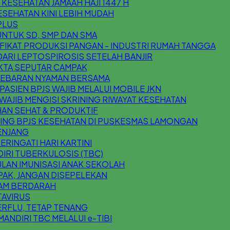
ESEHATAN JAMAAH HAJI 1447 H
SEHATAN KINI LEBIH MUDAH
 PLUS
UNTUK SD, SMP DAN SMA
IFIKAT PRODUKSI PANGAN - INDUSTRI RUMAH TANGGA
 DARI LEPTOSPIROSIS SETELAH BANJIR
AKTA SEPUTAR CAMPAK
 LEBARAN NYAMAN BERSAMA
ASIEN BPJS WAJIB MELALUI MOBILE JKN
AJIB MENGISI SKRINING RIWAYAT KESEHATAN
AN SEHAT & PRODUKTIF
ING BPJS KESEHATAN DI PUSKESMAS LAMONGAN
ENJANG
RINGATI HARI KARTINI
IRI TUBERKULOSIS (TBC)
LAN IMUNISASI ANAK SEKOLAH
AK, JANGAN DISEPELEKAN
AM BERDARAH
AVIRUS
RFLU, TETAP TENANG
MANDIRI TBC MELALUI e-TIBI