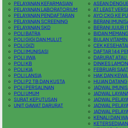
PELAYANAN KEFARMASIAN
ASEAN DENGUE
PELAYANAN LABORATORIUM
AT LEAST VERS
PELAYANAN PENDAFTARAN
AYO CKG KE P
PELAYANAN SCREENING
BERANI IMUNIS
PELAYANAN SKD
BERANI JUJUR 
POLI BATRA
BIDAN MEMANG
POLI GIGI DAN MULUT
BULAN VITAMIN
POLI GIZI
CEK KESEHATA
POLI IMUNISASI
DAFTAR 144 PE
POLI JIWA
DARURAT ATAU 
POLI KB
DINKES LAMONG
POLI KIA
FEBRUARI SAAT
POLI LANSIA
HAK DAN KEWAJ
POLI P2 TB DAN KUSTA
HUJAN DATANG,
POLI PERSALINAN
JADWAL IMUNIS
POLI UMUM
JADWAL LAYANA
SURAT KEPUTUSAN
JADWAL PELAY
UNIT GAWAT DARURAT
JADWAL PELAY
JADWAL PELAY
KENALI DAN WA
KETERSEDIAAN 