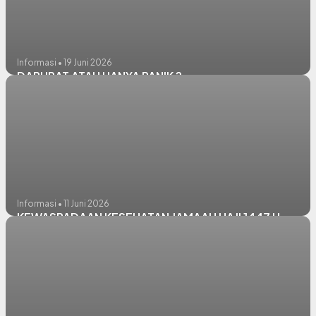
Informasi • 19 Juni 2026
DARURAT ATAU HANYA PANIK ?
Informasi • 11 Juni 2026
KEWASPADAAN KESEHATAN JAMAAH HAJI 1447 H