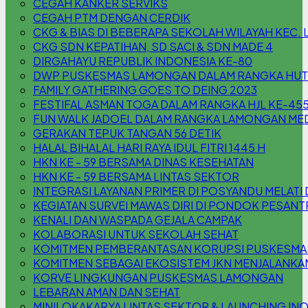
CEGAH KANKER SERVIKS
CEGAH PTM DENGAN CERDIK
CKG & BIAS DI BEBERAPA SEKOLAH WILAYAH KEC
CKG SDN KEPATIHAN, SD SACI & SDN MADE 4
DIRGAHAYU REPUBLIK INDONESIA KE-80
DWP PUSKESMAS LAMONGAN DALAM RANGKA HUT 
FAMILY GATHERING GOES TO DEING 2023
FESTIFAL ASMAN TOGA DALAM RANGKA HJL KE-45
FUN WALK JADOEL DALAM RANGKA LAMONGAN MED
GERAKAN TEPUK TANGAN 56 DETIK
HALAL BIHALAL HARI RAYA IDUL FITRI 1445 H
HKN KE - 59 BERSAMA DINAS KESEHATAN
HKN KE - 59 BERSAMA LINTAS SEKTOR
INTEGRASI LAYANAN PRIMER DI POSYANDU MELA
KEGIATAN SURVEI MAWAS DIRI DI PONDOK PESAN
KENALI DAN WASPADA GEJALA CAMPAK
KOLABORASI UNTUK SEKOLAH SEHAT
KOMITMEN PEMBERANTASAN KORUPSI PUSKESM
KOMITMEN SEBAGAI EKOSISTEM JKN MENJALANKA
KORVE LINGKUNGAN PUSKESMAS LAMONGAN
LEBARAN AMAN DAN SEHAT
MINILOKAKARYA LINTAS SEKTOR & LAUNCHING INOV