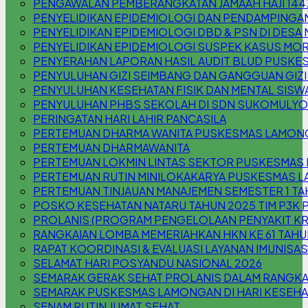
PENGAWALAN PEMBERANGKATAN JAMAAH HAJI 144
PENYELIDIKAN EPIDEMIOLOGI DAN PENDAMPINGAN
PENYELIDIKAN EPIDEMIOLOGI DBD & PSN DI DESA
PENYELIDIKAN EPIDEMIOLOGI SUSPEK KASUS MOR
PENYERAHAN LAPORAN HASIL AUDIT BLUD PUSKE
PENYULUHAN GIZI SEIMBANG DAN GANGGUAN GIZI (
PENYULUHAN KESEHATAN FISIK DAN MENTAL SISW
PENYULUHAN PHBS SEKOLAH DI SDN SUKOMULYO
PERINGATAN HARI LAHIR PANCASILA
PERTEMUAN DHARMA WANITA PUSKESMAS LAMON
PERTEMUAN DHARMAWANITA
PERTEMUAN LOKMIN LINTAS SEKTOR PUSKESMAS
PERTEMUAN RUTIN MINILOKAKARYA PUSKESMAS L
PERTEMUAN TINJAUAN MANAJEMEN SEMESTER 1 TA
POSKO KESEHATAN NATARU TAHUN 2025 TIM P3
PROLANIS (PROGRAM PENGELOLAAN PENYAKIT K
RANGKAIAN LOMBA MEMERIAHKAN HKN KE 61 TAHU
RAPAT KOORDINASI & EVALUASI LAYANAN IMUNISAS
SELAMAT HARI POSYANDU NASIONAL 2026
SEMARAK GERAK SEHAT PROLANIS DALAM RANGKA
SEMARAK PUSKESMAS LAMONGAN DI HARI KESEHA
SENAM RUTIN JUMAT SEHAT