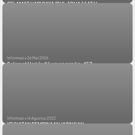
SELAMAT HARI RAYA IDUL ADHA 1447 H
Informasi • 26 Mei 2026
Selamat Hari Jadi Lamongan ke-457
Informasi • 14 Agustus 2022
KEGIATAN PEMBINAAN JARINGAN