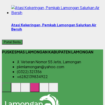
Atasi Kekeringan, Pemkab Lamongan Salurkan Air
Bersih
Portal Berita
PUSKESMAS LAMONGAN KABUPATEN LAMONGAN
Jl. Veteran Nomor 55 Jetis, Lamongan
pkmlamongan@yahoo.com
(0322) 321356
+6282139834922