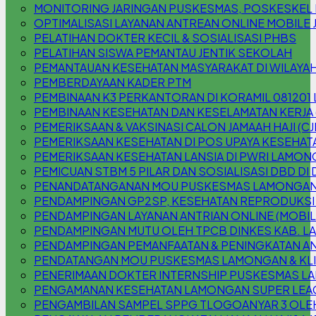
MONITORING JARINGAN PUSKESMAS, POSKESKEL
OPTIMALISASI LAYANAN ANTREAN ONLINE MOBILE 
PELATIHAN DOKTER KECIL & SOSIALISASI PHBS
PELATIHAN SISWA PEMANTAU JENTIK SEKOLAH
PEMANTAUAN KESEHATAN MASYARAKAT DI WILAYAH
PEMBERDAYAAN KADER PTM
PEMBINAAN K3 PERKANTORAN DI KORAMIL 08120
PEMBINAAN KESEHATAN DAN KESELAMATAN KERJA 
PEMERIKSAAN & VAKSINASI CALON JAMAAH HAJI (CJ
PEMERIKSAAN KESEHATAN DI POS UPAYA KESEHATA
PEMERIKSAAN KESEHATAN LANSIA DI PWRI LAMO
PEMICUAN STBM 5 PILAR DAN SOSIALISASI DBD DI
PENANDATANGANAN MOU PUSKESMAS LAMONGAN 
PENDAMPINGAN GP2SP, KESEHATAN REPRODUKSI
PENDAMPINGAN LAYANAN ANTRIAN ONLINE (MOBILE
PENDAMPINGAN MUTU OLEH TPCB DINKES KAB. 
PENDAMPINGAN PEMANFAATAN & PENINGKATAN AN
PENDATANGAN MOU PUSKESMAS LAMONGAN & KLIN
PENERIMAAN DOKTER INTERNSHIP PUSKESMAS 
PENGAMANAN KESEHATAN LAMONGAN SUPER LEAG
PENGAMBILAN SAMPEL SPPG TLOGOANYAR 3 OLE