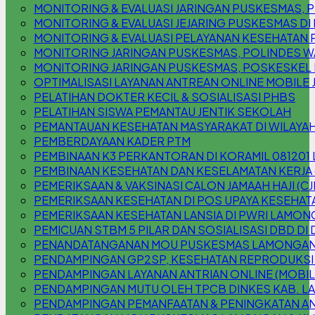
MONITORING & EVALUASI JARINGAN PUSKESMAS
MONITORING & EVALUASI JEJARING PUSKESMAS DI
MONITORING & EVALUASI PELAYANAN KESEHATAN 
MONITORING JARINGAN PUSKESMAS, POLINDES W
MONITORING JARINGAN PUSKESMAS, POSKESKEL
OPTIMALISASI LAYANAN ANTREAN ONLINE MOBILE 
PELATIHAN DOKTER KECIL & SOSIALISASI PHBS
PELATIHAN SISWA PEMANTAU JENTIK SEKOLAH
PEMANTAUAN KESEHATAN MASYARAKAT DI WILAYAH
PEMBERDAYAAN KADER PTM
PEMBINAAN K3 PERKANTORAN DI KORAMIL 08120
PEMBINAAN KESEHATAN DAN KESELAMATAN KERJA 
PEMERIKSAAN & VAKSINASI CALON JAMAAH HAJI (CJ
PEMERIKSAAN KESEHATAN DI POS UPAYA KESEHATA
PEMERIKSAAN KESEHATAN LANSIA DI PWRI LAMO
PEMICUAN STBM 5 PILAR DAN SOSIALISASI DBD DI
PENANDATANGANAN MOU PUSKESMAS LAMONGAN 
PENDAMPINGAN GP2SP, KESEHATAN REPRODUKSI
PENDAMPINGAN LAYANAN ANTRIAN ONLINE (MOBILE
PENDAMPINGAN MUTU OLEH TPCB DINKES KAB. 
PENDAMPINGAN PEMANFAATAN & PENINGKATAN AN