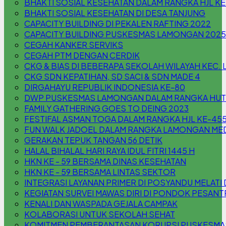
BHAKTI SOSIAL KESEHATAN DALAM RANGKA HJL K
BHAKTI SOSIAL KESEHATAN DI DESA TANJUNG
CAPACITY BUILDING DI PEKALEN RAFTING 2022
CAPACITY BUILDING PUSKESMAS LAMONGAN 2025
CEGAH KANKER SERVIKS
CEGAH PTM DENGAN CERDIK
CKG & BIAS DI BEBERAPA SEKOLAH WILAYAH KEC
CKG SDN KEPATIHAN, SD SACI & SDN MADE 4
DIRGAHAYU REPUBLIK INDONESIA KE-80
DWP PUSKESMAS LAMONGAN DALAM RANGKA HUT 
FAMILY GATHERING GOES TO DEING 2023
FESTIFAL ASMAN TOGA DALAM RANGKA HJL KE-45
FUN WALK JADOEL DALAM RANGKA LAMONGAN MED
GERAKAN TEPUK TANGAN 56 DETIK
HALAL BIHALAL HARI RAYA IDUL FITRI 1445 H
HKN KE - 59 BERSAMA DINAS KESEHATAN
HKN KE - 59 BERSAMA LINTAS SEKTOR
INTEGRASI LAYANAN PRIMER DI POSYANDU MELA
KEGIATAN SURVEI MAWAS DIRI DI PONDOK PESAN
KENALI DAN WASPADA GEJALA CAMPAK
KOLABORASI UNTUK SEKOLAH SEHAT
KOMITMEN PEMBERANTASAN KORUPSI PUSKESM