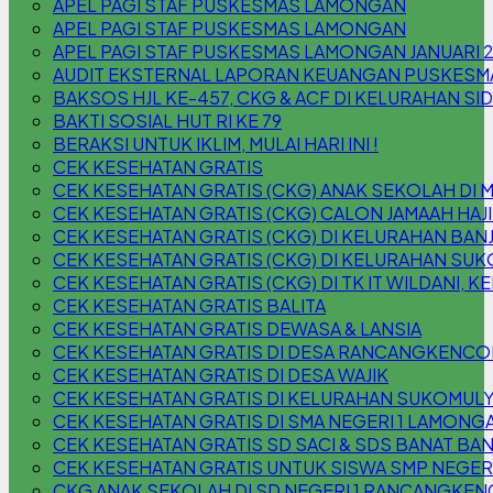
APEL PAGI STAF PUSKESMAS LAMONGAN
APEL PAGI STAF PUSKESMAS LAMONGAN
APEL PAGI STAF PUSKESMAS LAMONGAN JANUARI 
AUDIT EKSTERNAL LAPORAN KEUANGAN PUSKESM
BAKSOS HJL KE-457, CKG & ACF DI KELURAHAN S
BAKTI SOSIAL HUT RI KE 79
BERAKSI UNTUK IKLIM, MULAI HARI INI !
CEK KESEHATAN GRATIS
CEK KESEHATAN GRATIS (CKG) ANAK SEKOLAH DI 
CEK KESEHATAN GRATIS (CKG) CALON JAMAAH HAJI
CEK KESEHATAN GRATIS (CKG) DI KELURAHAN B
CEK KESEHATAN GRATIS (CKG) DI KELURAHAN SU
CEK KESEHATAN GRATIS (CKG) DI TK IT WILDANI,
CEK KESEHATAN GRATIS BALITA
CEK KESEHATAN GRATIS DEWASA & LANSIA
CEK KESEHATAN GRATIS DI DESA RANCANGKENC
CEK KESEHATAN GRATIS DI DESA WAJIK
CEK KESEHATAN GRATIS DI KELURAHAN SUKOMUL
CEK KESEHATAN GRATIS DI SMA NEGERI 1 LAMONG
CEK KESEHATAN GRATIS SD SACI & SDS BANAT BAN
CEK KESEHATAN GRATIS UNTUK SISWA SMP NEGER
CKG ANAK SEKOLAH DI SD NEGERI 1 RANCANGKEN