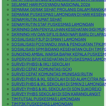
SELAMAT HARI POSYANDU NASIONAL 2026
SEMARAK GERAK SEHAT PROLANIS DALAM RANGKA
SEMARAK PUSKESMAS LAMONGAN DI HARI KESEHA
SENAM RUTIN JUMAT SEHAT
SENAM RUTIN STAF PUSKESMAS LAMONGAN
SKRINING DAN PENYULUHAN KESEHATAN GIGI MURI
SKRINING HIV DAN SIFILIS BAGI NAPI BARU DI LAPA
SOSIALISASI P3LP DI SMAN 1 LAMONGAN
SOSIALISASI POSYANDU JIWA & PENGUATAN TPKJM
SOSIALISASI SPM BIDANG KESEHATAN OLEH TIM P
SUNGENG AMBAL WARSA BAPAK KEPALA PUSKES
SUPERVISI BPJS KESEHATAN DI PUSKESMAS LAM
SURVEI (PHBS) & (IKL) SEKOLAH
SURVEI CEPAT KOMUNITAS (SCK)
SURVEI CEPAT KOMUNITAS IMUNISASI RUTIN
SURVEI PHBS & IKL SEKOLAH DI SD ALAM CITRA INS
SURVEI PHBS & IKL SEKOLAH DI SMKN 2 LAMONGA
SURVEY PHBS & IKL SEKOLAH DI SDN SUKOREJO
SURVEY PHBS SEKOLAH DI SDN KARANGLANGIT
TIM FUTSAL PUSKESMAS LAMONGAN
TIM P3K PUSKESMAS LAMONGAN