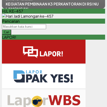
KEGIATAN PEMBINAAN K3 PERKANTORAN DI RSI NU
LAMONGAN
HJL KE-457
Pencarian
Cari
LAPOR!