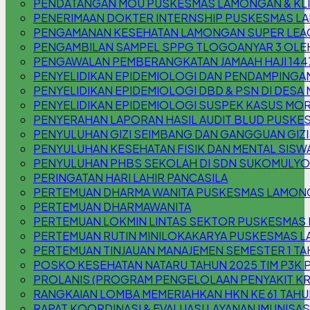
PENDATANGAN MOU PUSKESMAS LAMONGAN & KLIN
PENERIMAAN DOKTER INTERNSHIP PUSKESMAS 
PENGAMANAN KESEHATAN LAMONGAN SUPER LEAG
PENGAMBILAN SAMPEL SPPG TLOGOANYAR 3 OLE
PENGAWALAN PEMBERANGKATAN JAMAAH HAJI 144
PENYELIDIKAN EPIDEMIOLOGI DAN PENDAMPINGAN
PENYELIDIKAN EPIDEMIOLOGI DBD & PSN DI DESA
PENYELIDIKAN EPIDEMIOLOGI SUSPEK KASUS MOR
PENYERAHAN LAPORAN HASIL AUDIT BLUD PUSKE
PENYULUHAN GIZI SEIMBANG DAN GANGGUAN GIZI (
PENYULUHAN KESEHATAN FISIK DAN MENTAL SISW
PENYULUHAN PHBS SEKOLAH DI SDN SUKOMULYO
PERINGATAN HARI LAHIR PANCASILA
PERTEMUAN DHARMA WANITA PUSKESMAS LAMON
PERTEMUAN DHARMAWANITA
PERTEMUAN LOKMIN LINTAS SEKTOR PUSKESMAS
PERTEMUAN RUTIN MINILOKAKARYA PUSKESMAS L
PERTEMUAN TINJAUAN MANAJEMEN SEMESTER 1 TA
POSKO KESEHATAN NATARU TAHUN 2025 TIM P3
PROLANIS (PROGRAM PENGELOLAAN PENYAKIT K
RANGKAIAN LOMBA MEMERIAHKAN HKN KE 61 TAHU
RAPAT KOORDINASI & EVALUASI LAYANAN IMUNISAS