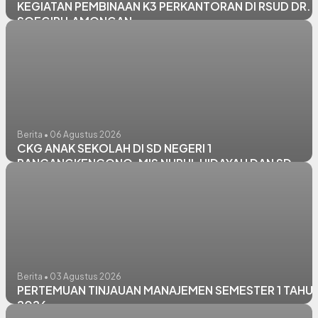
KEGIATAN PEMBINAAN K3 PERKANTORAN DI RSUD DR.
SOEGIRI LAMONGAN
Berita • 06 Agustus 2026
CKG ANAK SEKOLAH DI SD NEGERI 1
RANCANGKENCONO, MIS NURUL HIDAYAH DAN SD
NEGERI PANGKATREJO
Berita • 03 Agustus 2026
PERTEMUAN TINJAUAN MANAJEMEN SEMESTER 1 TAHU
2026